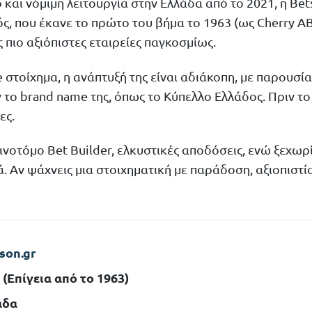
αι νόμιμη λειτουργία στην Ελλάδα από το 2021, η Bets
ς, που έκανε το πρώτο του βήμα το 1963 (ως Cherry AB
ς πιο αξιόπιστες εταιρείες παγκοσμίως.
 στοίχημα, η ανάπτυξή της είναι αδιάκοπη, με παρουσία
ν το brand name της, όπως το Κύπελλο Ελλάδος. Πριν 
ες.
αινοτόμο Bet Builder, ελκυστικές αποδόσεις, ενώ ξεχω
 Αν ψάχνεις μια στοιχηματική με παράδοση, αξιοπιστία
son.gr
 (Επίγεια από το 1963)
άδα