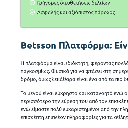
Γρήγορες διευθετήσεις δελτίων
Ασφαλής και αξιόπιστος πάροχος
Betsson Πλατφόρμα: Είνα
Η πλατφόρμα είναι ιδιόκτητη, φέροντας πολλά κ
παγκοσμίως. Φυσικά για να φτάσει στη σημερι
δρόμο, όμως ξεκάθαρα είναι ένα από τα πιο δυ
Το μενού είναι εύχρηστο και κατανοητό ενώ ο
περισσότερο την εύρεση του από τον επισκέπτ
ενώ είμαστε πολύ ευχαριστημένοι από την πλ
επισκέπτη επιπλέον πληροφορίες για τα αθλητ