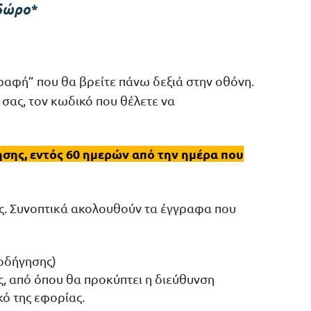
 δώρο*
γραφή” που θα βρείτε πάνω δεξιά στην οθόνη.
 σας, τον κωδικό που θέλετε να
σης, εντός 60 ημερών από την ημέρα που
ής. Συνοπτικά ακολουθούν τα έγγραφα που
οδήγησης)
 από όπου θα προκύπτει η διεύθυνση
κό της εφορίας.