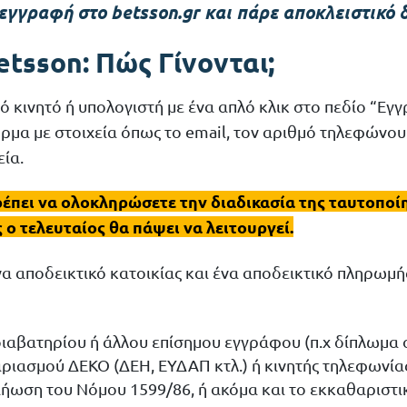
εγγραφή στο betsson.gr και πάρε αποκλειστικό
tsson: Πώς Γίνονται;
 κινητό ή υπολογιστή με ένα απλό κλικ στο πεδίο “Εγ
ρμα με στοιχεία όπως το email, τον αριθμό τηλεφώνου
ία.
πει να ολοκληρώσετε την διαδικασία της ταυτοποίη
ο τελευταίος θα πάψει να λειτουργεί.
να αποδεικτικό κατοικίας και ένα αποδεικτικό πληρωμ
αβατηρίου ή άλλου επίσημου εγγράφου (π.χ δίπλωμα 
σμού ΔΕΚΟ (ΔΕΗ, ΕΥΔΑΠ κτλ.) ή κινητής τηλεφωνίας,
 Δήωση του Νόμου 1599/86, ή ακόμα και το εκκαθαριστι