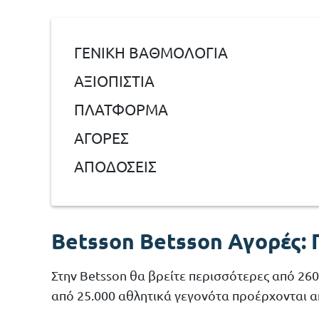
ΓΕΝΙΚΗ ΒΑΘΜΟΛΟΓΙΑ
ΑΞΙΟΠΙΣΤΙΑ
ΠΛΑΤΦΟΡΜΑ
ΑΓΟΡΕΣ
ΑΠΟΔΟΣΕΙΣ
Betsson Betsson Αγορές: 
Στην Betsson θα βρείτε περισσότερες από 26
από 25.000 αθλητικά γεγονότα προέρχονται 