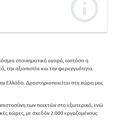
κόσμια στοιχηματική αγορά, ωστόσο η
ά, την αξιοπιστία και την φερεγγυότητα.
ην Ελλάδα. Δραστηριοποιείται στη χώρα μας
εμπιστοσύνη των παικτών στο εξωτερικό, ενώ
ικές χώρες, με σχεδόν 2.000 εργαζομένους