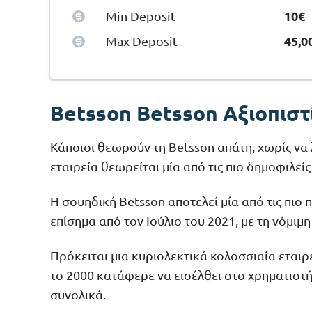
10€
Min Deposit
45,0
Max Deposit
Betsson Betsson Αξιοπιστί
Κάποιοι θεωρούν τη Betsson απάτη, χωρίς να
εταιρεία θεωρείται μία από τις πιο δημοφιλεί
Η σουηδική Betsson αποτελεί μία από τις πι
επίσημα από τον Ιούλιο του 2021, με τη νόμιμη 
Πρόκειται μια κυριολεκτικά κολοσσιαία εταιρ
το 2000 κατάφερε να εισέλθει στο χρηματιστή
συνολικά.