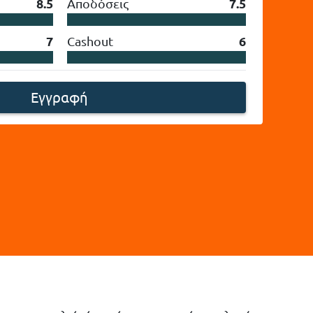
8.5
7.5
Αποδόσεις
7
6
Cashout
Εγγραφή