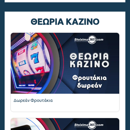
ΘΕΩΡΙΑ ΚΑΖΙΝΟ
Δωρεάν Φρουτάκια