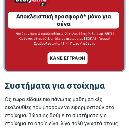
Αποκλειστική προσφορά* μόνο για
σένα
*Ισχύουν όροι & προϋποθέσεις, 21+ |Αρμόδιος Ρυθμιστής ΕΕΕΠ |
Κίνδυνος εθισμού & απώλειας περιουσίας | ΕΟΠΑΕ - Γραμμή
Συμβουλευτικής: 1114 | Παίξε Υπεύθυνα
ΚΑΝΕ ΕΓΓΡΑΦΗ
Συστήματα για στοίχημα
Ως τώρα είδαμε πιο πάνω τις μαθηματικές
ακολουθίες που μπορούν να εφαρμοστούν στο
στοίχημα. Τώρα ας δούμε τα συστήματα για
στοίχημα τα οποία είναι λίγο πολύ γνωστά στους