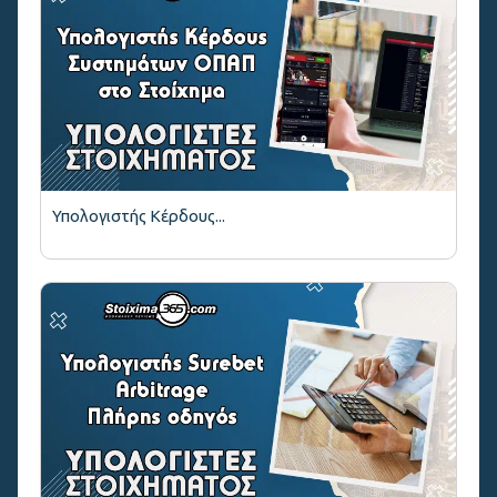
Υπολογιστής Κέρδους...