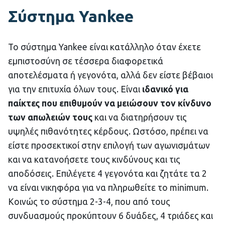
Σύστημα Yankee
Το σύστημα Yankee είναι κατάλληλο όταν έχετε
εμπιστοσύνη σε τέσσερα διαφορετικά
αποτελέσματα ή γεγονότα, αλλά δεν είστε βέβαιοι
για την επιτυχία όλων τους. Είναι
ιδανικό για
παίκτες που επιθυμούν να μειώσουν τον κίνδυνο
των απωλειών τους
και να διατηρήσουν τις
υψηλές πιθανότητες κέρδους. Ωστόσο, πρέπει να
είστε προσεκτικοί στην επιλογή των αγωνισμάτων
και να κατανοήσετε τους κινδύνους και τις
αποδόσεις. Επιλέγετε 4 γεγονότα και ζητάτε τα 2
να είναι νικηφόρα για να πληρωθείτε το minimum.
Κοινώς το σύστημα 2-3-4, που από τους
συνδυασμούς προκύπτουν 6 δυάδες, 4 τριάδες και