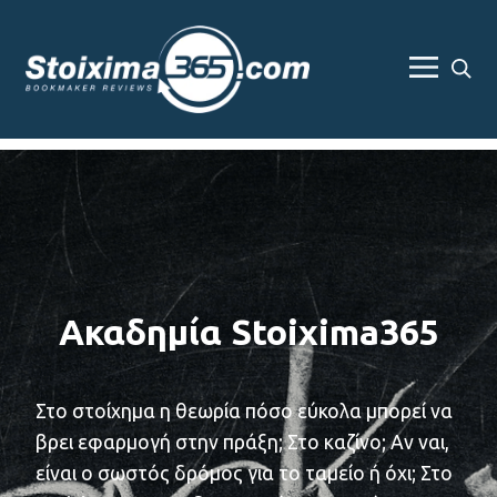
Skip
Skip
to
to
navigation
content
Sea
Menu
For
Ακαδημία Stoixima365
Στο στοίχημα η θεωρία πόσο εύκολα μπορεί να
βρει εφαρμογή στην πράξη; Στο καζίνο; Αν ναι,
είναι ο σωστός δρόμος για το ταμείο ή όχι; Στο