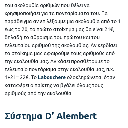
του ακολουθία αριθμών που θέλει να
χρησιμοποιήσει για τα πονταρίσματα του. Για
παράδειγμα αν επιλέξουμε μια ακολουθία από το 1
έως το 20, το πρώτο στοίχημα μας θα είναι 21€,
δηλαδή το άθροισμα του πρώτου και του
τελευταίου αριθμού της ακολουθίας. Αν κερδίσει
το στοίχημα μας αφαιρούμε τους αριθμούς από
την ακολουθία μας. Αν χάσει προσθέτουμε το
τελευταίο ποντάρισμα στην ακολουθία μας, π.χ.
1+21= 22€. Το
Labouchere
ολοκληρώνεται όταν
καταφέρει ο παίκτης να βγάλει όλους τους
αριθμούς από την ακολουθία.
Σύστημα D’ Alembert