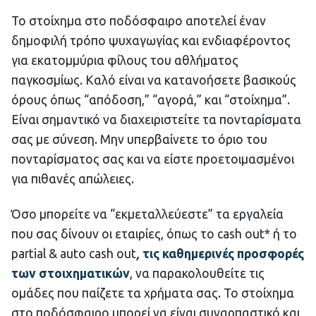
Το στοίχημα στο ποδόσφαιρο αποτελεί έναν
δημοφιλή τρόπο ψυχαγωγίας και ενδιαφέροντος
για εκατομμύρια φίλους του αθλήματος
παγκοσμίως. Καλό είναι να κατανοήσετε βασικούς
όρους όπως “απόδοση,” “αγορά,” και “στοίχημα”.
Είναι σημαντικό να διαχειριστείτε τα πονταρίσματα
σας με σύνεση. Μην υπερβαίνετε το όριο του
πονταρίσματος σας και να είστε προετοιμασμένοι
για πιθανές απώλειες.
Όσο μπορείτε να “εκμεταλλεύεστε” τα εργαλεία
που σας δίνουν οι εταιρίες, όπως το cash out* ή το
partial & auto cash out
,
τις καθημερινές προσφορές
των στοιχηματικών
, να παρακολουθείτε τις
ομάδες που παίζετε τα χρήματα σας. Το στοίχημα
στο ποδόσφαιρο μπορεί να είναι συναρπαστικό και