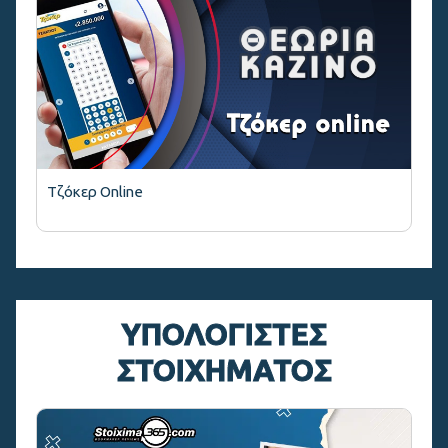
Τζόκερ Online
ΥΠΟΛΟΓΙΣΤΈΣ
ΣΤΟΙΧΉΜΑΤΟΣ