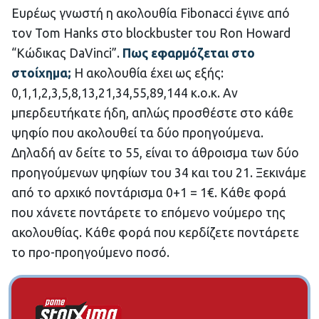
Ευρέως γνωστή η ακολουθία Fibonacci έγινε από
τον Tom Hanks στο blockbuster του Ron Howard
“Κώδικας DaVinci”.
Πως εφαρμόζεται στο
στοίχημα;
Η ακολουθία έχει ως εξής:
0,1,1,2,3,5,8,13,21,34,55,89,144 κ.ο.κ. Αν
μπερδευτήκατε ήδη, απλώς προσθέστε στο κάθε
ψηφίο που ακολουθεί τα δύο προηγούμενα.
Δηλαδή αν δείτε το 55, είναι το άθροισμα των δύο
προηγούμενων ψηφίων του 34 και του 21. Ξεκινάμε
από το αρχικό ποντάρισμα 0+1 = 1€. Κάθε φορά
που χάνετε ποντάρετε το επόμενο νούμερο της
ακολουθίας. Κάθε φορά που κερδίζετε ποντάρετε
το προ-προηγούμενο ποσό.