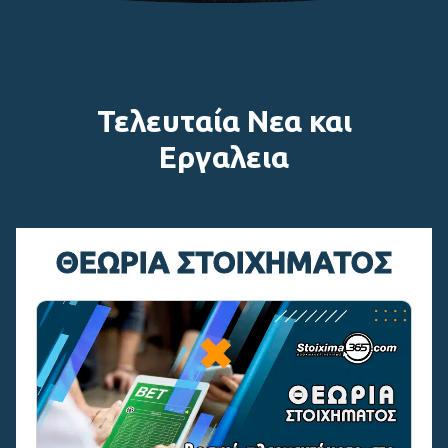
Τελευταία Νεα και
Εργαλεια
ΘΕΩΡΙΑ ΣΤΟΙΧΗΜΑΤΟΣ