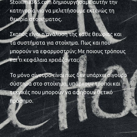
Stoixima365.com δημιουργήσαμε αυτήν την
κατηγορία για να μελετήσουμε εκτενώς τη
θεωρία στοιχήματος.
Σκοπός είναι η ανάλυση της κάθε θεωρίας και
τα συστήματα για στοίχημα. Πως και που
μπορούν να εφαρμοστούν; Με ποιους τρόπους
και τι κεφάλαια χρειάζονται;
Το μόνο σίγουρο είναι πως δεν υπάρχει σίγουρο
σύστημα στο στοίχημα, υπάρχουν τρόποι και
τεχνικές που μπορούν να αφήσουν θετικό
πρόσημο.