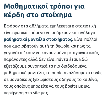
Μαθηματικοί τρόποι για
κέρδη στο στοίχημα
Εφόσον στα αθλήματα εμπλέκεται η στατιστική
είναι φυσικό επόμενο να υπάρχουν και ανάλογα
μαθηματικά μοντέλα στοιχήματος
. Είναι πολλοί
που αμφισβητούν αυτή τη θεωρία και πως τα
γεγονότα έχουν να κάνουν μόνο με αγωνιστικούς
παράγοντες αλλά δεν είναι πάντα έτσι. Εδώ
εξετάζουμε συνοπτικά τα πιο διαδεδομένα
μαθηματικά μοντέλα, τα οποία αναλύουμε εκτενώς
σε μοναδικούς ξεχωριστούς οδηγούς το καθένα,
τους οποίους μπορείτε να τους βρείτε με μια
περιήγηση στο site μας.