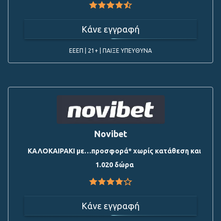
Κάνε εγγραφή
ΕΕΕΠ | 21+ | ΠΑΙΞΕ ΥΠΕΥΘΥΝΑ
Novibet
ΚΑΛΟΚΑΙΡΑΚΙ με…προσφορά* χωρίς κατάθεση και
1.020 δώρα
Κάνε εγγραφή