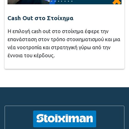
Cash Out στο Στοίχημα
Η επιλογή cash out στο στοίχημα έφερε την
επανάσταση στον τρόπο στοιχηματισμού και μια
νέα νοοτροπία και στρατηγική γύρω από την
έννοια του κέρδους.