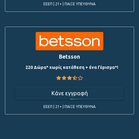
ΕΕΕΠ | 21+ | ΠΑΙΞΕ ΥΠΕΥΘΥΝΑ
Betsson
220 Δώρα* χωρίς κατάθεση + ένα Γύρισμα*!
Κάνε εγγραφή
ΕΕΕΠ | 21+ | ΠΑΙΞΕ ΥΠΕΥΘΥΝΑ