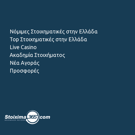
Νόμιμες Στοιχηματικές στην Ελλάδα
Top Στοιχηματικές στην Ελλάδα
Live Casino
Ακαδημία Στοιχήματος
Νέα Αγοράς
Προσφορές