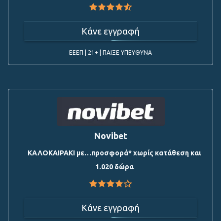
Κάνε εγγραφή
ΕΕΕΠ | 21+ | ΠΑΙΞΕ ΥΠΕΥΘΥΝΑ
Novibet
ΚΑΛΟΚΑΙΡΑΚΙ με…προσφορά* χωρίς κατάθεση και
1.020 δώρα
Κάνε εγγραφή