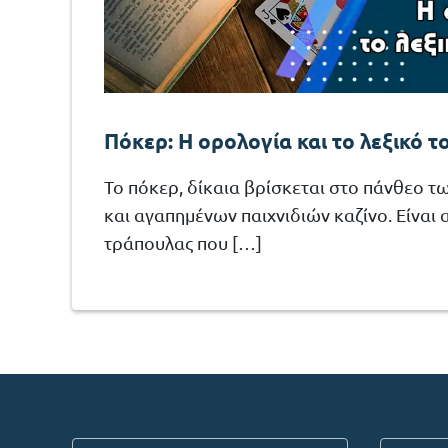
Πόκερ: Η ορολογία και το λεξικό τ
Το πόκερ, δίκαια βρίσκεται στο πάνθεο τ
και αγαπημένων παιχνιδιών καζίνο. Είναι 
τράπουλας που […]