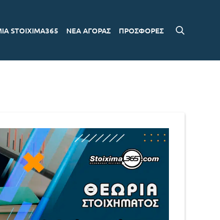
ΙΑ STOIXIMA365
ΝΕΑ ΑΓΟΡΑΣ
ΠΡΟΣΦΟΡΕΣ
Search
Form
ΜΑΤΟΣ
ΙΣΤΕΣ
ΜΑΤΟΣ