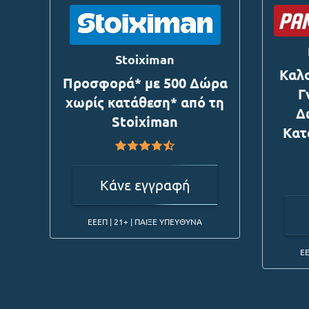
Stoiximan
Καλ
Προσφορά* με 500 Δώρα
Γ
χωρίς κατάθεση* από τη
Δ
Stoiximan
Κατ
Κάνε εγγραφή
ΕΕΕΠ | 21+ | ΠΑΙΞΕ ΥΠΕΥΘΥΝΑ
ΕΕ