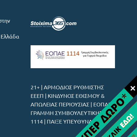
στην
ν Ελλάδα
21+ | ΑΡΜΟΔΙΟΣ ΡΥΘΜΙΣΤΗΣ
ΕΕΕΠ | ΚΙΝΔΥΝΟΣ ΕΘΙΣΜΟΥ &
ΑΠΩΛΕΙΑΣ ΠΕΡΙΟΥΣΙΑΣ | ΕΟΠΑΕ -
ΓΡΑΜΜΗ ΣΥΜΒΟΥΛΕΥΤΙΚΗΣ:
1114 | ΠΑΙΞΕ ΥΠΕΥΘΥΝΑ