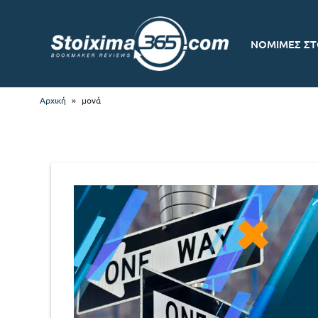
Skip
Skip
to
to
ΝΟΜΙΜΕΣ ΣΤ
navigation
content
Superbet
Stoiximan
Pamestoixima
Αρχική
»
μονά
Novibet
Winmasters
Betsson