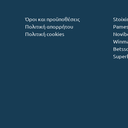
Όροι και προϋποθέσεις
Stoix
Πολιτική απορρήτου
Pames
Πολιτική cookies
Novib
Winma
Betss
Super