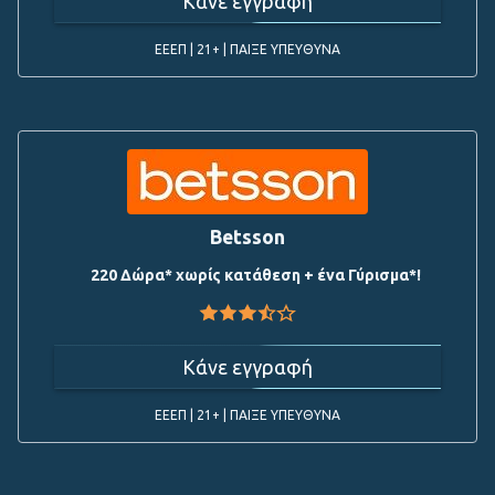
Κάνε εγγραφή
ΕΕΕΠ | 21+ | ΠΑΙΞΕ ΥΠΕΥΘΥΝΑ
Betsson
220 Δώρα* χωρίς κατάθεση + ένα Γύρισμα*!
Κάνε εγγραφή
ΕΕΕΠ | 21+ | ΠΑΙΞΕ ΥΠΕΥΘΥΝΑ