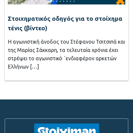
Στοιχηματικός οδηγός για το στοίχημα
τένις (βίντεο)
Η αγωνιστική άνοδος του Στέφανου Τσιτσιπά και
της Μαρίας Σάκκαρη, τα τελευταία χρόνια έχει
στρέψει το αγωνιστικό ΄ενδιαφέρον αρκετών
Ελλήνων […]