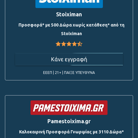
Stoiximan
Προσφορά* με 500 Δώρα χωρίς κατάθεση* από τη
Stoiximan
Κάνε εγγραφή
ΕΕΕΠ | 21+ | ΠΑΙΞΕ ΥΠΕΥΘΥΝΑ
Pamestoixima.gr
Καλοκαιρινή Προσφορά Γνωριμίας με 3110 Δώρα*