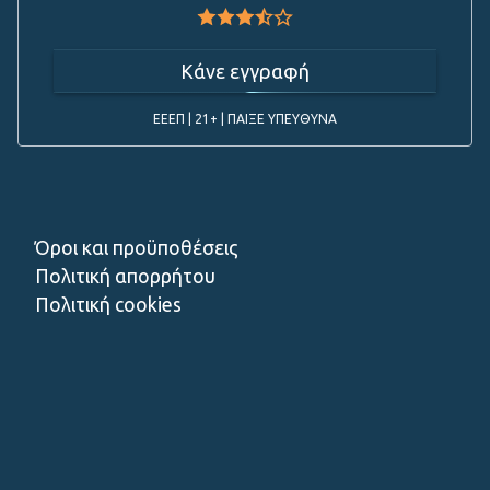
Κάνε εγγραφή
ΕΕΕΠ | 21+ | ΠΑΙΞΕ ΥΠΕΥΘΥΝΑ
Όροι και προϋποθέσεις
Πολιτική απορρήτου
Πολιτική cookies