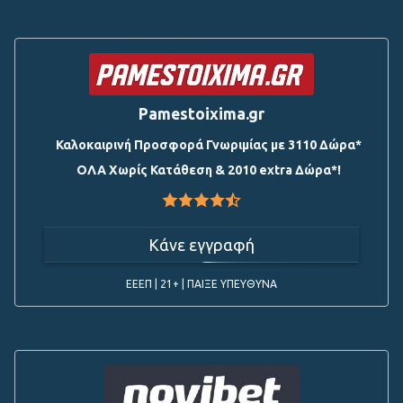
Pamestoixima.gr
Καλοκαιρινή Προσφορά Γνωριμίας με 3110 Δώρα*
ΟΛΑ Χωρίς Κατάθεση & 2010 extra Δώρα*!
Κάνε εγγραφή
ΕΕΕΠ | 21+ | ΠΑΙΞΕ ΥΠΕΥΘΥΝΑ