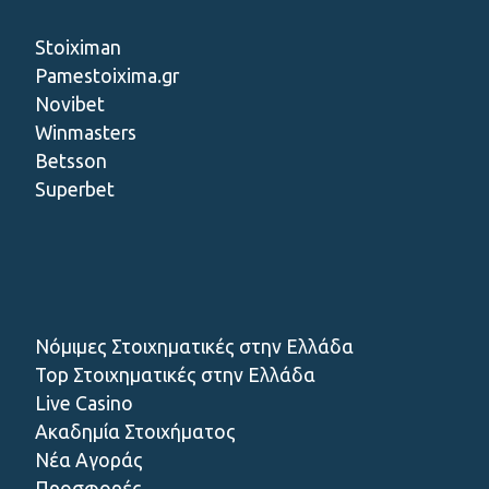
Stoiximan
Pamestoixima.gr
Novibet
Winmasters
Betsson
Superbet
Νόμιμες Στοιχηματικές στην Ελλάδα
Top Στοιχηματικές στην Ελλάδα
Live Casino
Ακαδημία Στοιχήματος
Νέα Αγοράς
Προσφορές