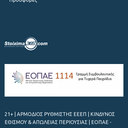
21+ | ΑΡΜΟΔΙΟΣ ΡΥΘΜΙΣΤΗΣ ΕΕΕΠ | ΚΙΝΔΥΝΟΣ
ΕΘΙΣΜΟΥ & ΑΠΩΛΕΙΑΣ ΠΕΡΙΟΥΣΙΑΣ | ΕΟΠΑΕ -