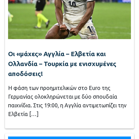
Οι «μάχες» Αγγλία – Ελβετία και
Ολλανδία – Τουρκία με ενισχυμένες
αποδόσεις!
Η φάση των προημιτελικών στο Euro της
Γερμανίας ολοκληρώνεται με δύο σπουδαία
παιχνίδια. Στις 19:00, η Αγγλία αντιμετωπίζει την
Ελβετία […]