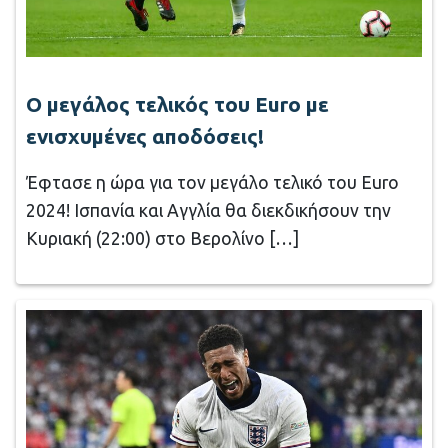
Ο μεγάλος τελικός του Euro με
ενισχυμένες αποδόσεις!
Έφτασε η ώρα για τον μεγάλο τελικό του Euro
2024! Ισπανία και Αγγλία θα διεκδικήσουν την
Κυριακή (22:00) στο Βερολίνο […]