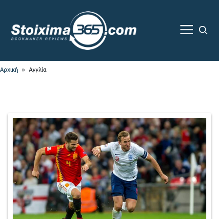
Skip
Skip
to
to
navigation
content
Sea
Menu
For
Αρχική
»
Αγγλία