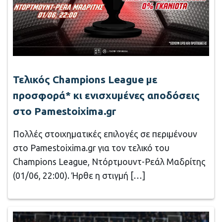
Τελικός Champions League με
προσφορά* κι ενισχυμένες αποδόσεις
στο Pamestoixima.gr
Πολλές στοιχηματικές επιλογές σε περιμένουν
στο Pamestoixima.gr για τον τελικό του
Champions League, Ντόρτμουντ-Ρεάλ Μαδρίτης
(01/06, 22:00). Ήρθε η στιγμή […]