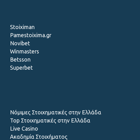
Stoiximan
Pamestoixima.gr
Novibet
Winmasters
Betsson
Superbet
Νόμιμες Στοιχηματικές στην Ελλάδα
Top Στοιχηματικές στην Ελλάδα
Live Casino
Ακαδημία Στοιχήματος