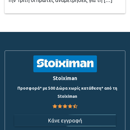
Την Τρίτη οι πρώτες αναμετρήσεις για τη […]
Stoiximan
Προσφορά* με 500 Δώρα χωρίς κατάθεση* από τη
Stoiximan
Κάνε εγγραφή