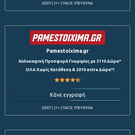
ΕΕΕΠ | 21+ | ΠΑΙΞΕ ΥΠΕΥΘΥΝΑ
Pamestoixima.gr
Καλοκαιρινή Προσφορά Γνωριμίας με 3110 Δώρα*
ΟΛΑ Χωρίς Κατάθεση & 2010 extra Δώρα*!
Κάνε εγγραφή
ΕΕΕΠ | 21+ | ΠΑΙΞΕ ΥΠΕΥΘΥΝΑ