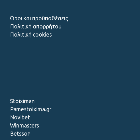
Όροι και προϋποθέσεις
Πολιτική απορρήτου
Πολιτική cookies
Stoiximan
Pamestoixima.gr
Novibet
Winmasters
Betsson