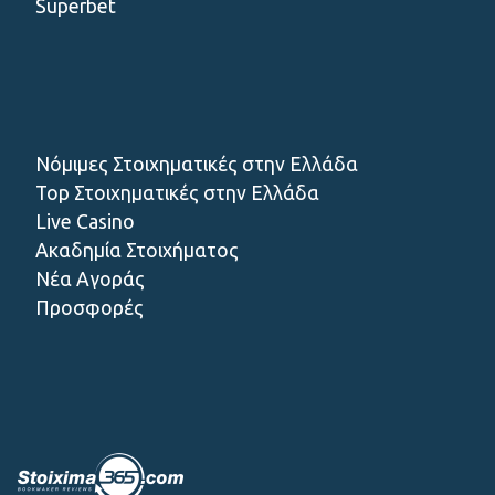
Superbet
Νόμιμες Στοιχηματικές στην Ελλάδα
Top Στοιχηματικές στην Ελλάδα
Live Casino
Ακαδημία Στοιχήματος
Νέα Αγοράς
Προσφορές