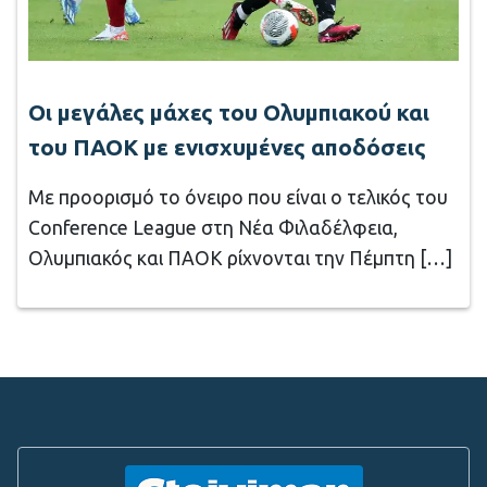
Οι μεγάλες μάχες του Ολυμπιακού και
του ΠΑΟΚ με ενισχυμένες αποδόσεις
Με προορισμό το όνειρο που είναι o τελικός του
Conference League στη Νέα Φιλαδέλφεια,
Ολυμπιακός και ΠΑΟΚ ρίχνονται την Πέμπτη […]