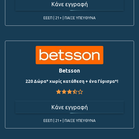
Κάνε εγγραφή
ΕΕΕΠ | 21+ | ΠΑΙΞΕ ΥΠΕΥΘΥΝΑ
Betsson
220 Δώρα* χωρίς κατάθεση + ένα Γύρισμα*!
Κάνε εγγραφή
ΕΕΕΠ | 21+ | ΠΑΙΞΕ ΥΠΕΥΘΥΝΑ