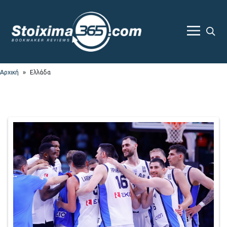
Skip
Skip
to
to
navigation
content
Sea
Menu
For
Αρχική
»
Ελλάδα