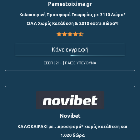
Pamestoixima.gr
Καλοκαιρινή Προσφορά Γνωριμίας με 3110 Δώρα*
ΟΛΑ Χωρίς Κατάθεση & 2010 extra Δώρα*!
Κάνε εγγραφή
ΕΕΕΠ | 21+ | ΠΑΙΞΕ ΥΠΕΥΘΥΝΑ
Novibet
ΚΑΛΟΚΑΙΡΑΚΙ με…προσφορά* χωρίς κατάθεση και
1.020 δώρα