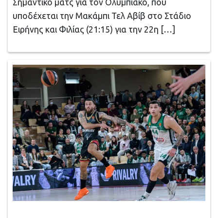
Σημαντικό ματς για τον Ολυμπιακό, που
υποδέχεται την Μακάμπι Τελ Αβίβ στο Στάδιο
Ειρήνης και Φιλίας (21:15) για την 22η […]