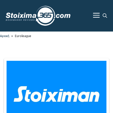
Skip
Skip
to
to
navigation
content
Sea
Menu
For
Αρχική
»
Euroleague