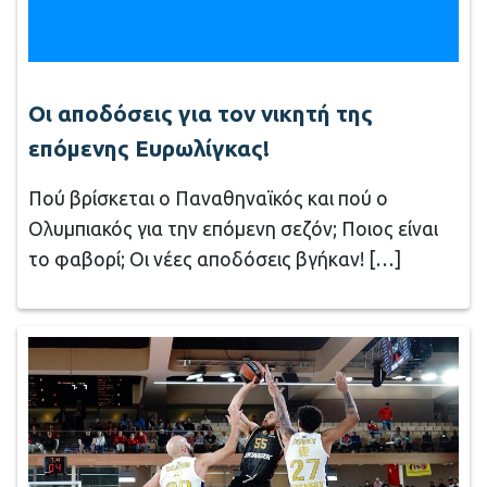
Οι αποδόσεις για τον νικητή της
επόμενης Ευρωλίγκας!
Πού βρίσκεται ο Παναθηναϊκός και πού ο
Ολυμπιακός για την επόμενη σεζόν; Ποιος είναι
το φαβορί; Οι νέες αποδόσεις βγήκαν! […]