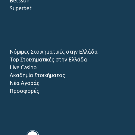
Betsson
Superbet
Νόμιμες Στοιχηματικές στην Ελλάδα
Top Στοιχηματικές στην Ελλάδα
Live Casino
Ακαδημία Στοιχήματος
Νέα Αγοράς
Προσφορές