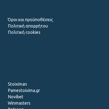
Όροι και προϋποθέσεις
Πολιτική απορρήτου
Πολιτική cookies
Stoiximan
Pamestoixima.gr
Novibet
Winmasters