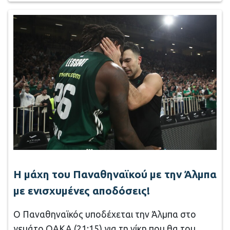
Η μάχη του Παναθηναϊκού με την Άλμπα
με ενισχυμένες αποδόσεις!
Ο Παναθηναϊκός υποδέχεται την Άλμπα στο
γεμάτο ΟΑΚΑ (21:15) για τη νίκη που θα του