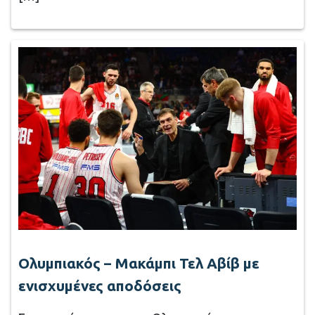
Ολυμπιακός – Μακάμπι Τελ Αβίβ με
ενισχυμένες αποδόσεις