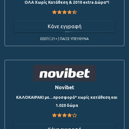
ΟΛΑ Χωρίς Κατάθεση & 2010 extra Δώρα*!
Κάνε εγγραφή
ΕΕΕΠ | 21+ | ΠΑΙΞΕ ΥΠΕΥΘΥΝΑ
Novibet
ΚΑΛΟΚΑΙΡΑΚΙ με…προσφορά* χωρίς κατάθεση και
1.020 δώρα