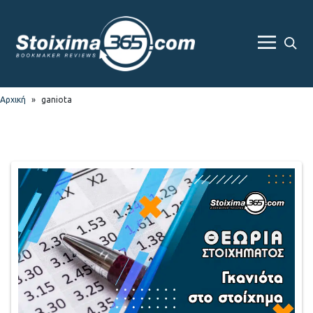
Skip
Skip
to
to
navigation
content
Sea
Menu
For
Αρχική
»
ganiota