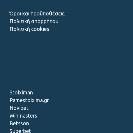
Όροι και προϋποθέσεις
Πολιτική απορρήτου
Πολιτική cookies
Stoiximan
Pamestoixima.gr
Novibet
Winmasters
Betsson
Superbet