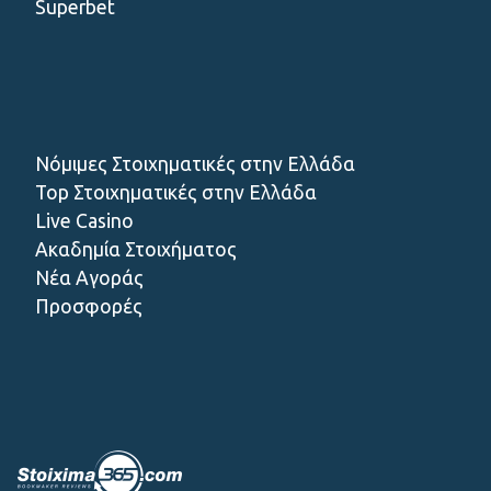
Superbet
Νόμιμες Στοιχηματικές στην Ελλάδα
Top Στοιχηματικές στην Ελλάδα
Live Casino
Ακαδημία Στοιχήματος
Νέα Αγοράς
Προσφορές