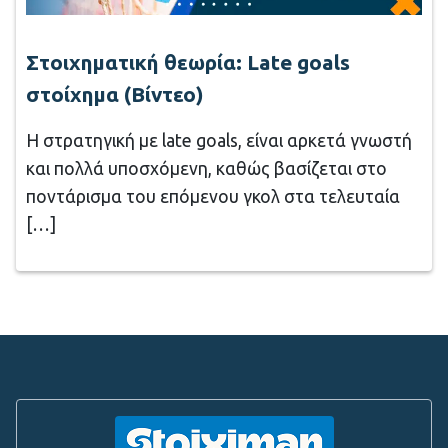
Στοιχηματική θεωρία: Late goals
στοίχημα (Βίντεο)
Η στρατηγική με late goals, είναι αρκετά γνωστή
και πολλά υποσχόμενη, καθώς βασίζεται στο
ποντάρισμα του επόμενου γκολ στα τελευταία
[…]