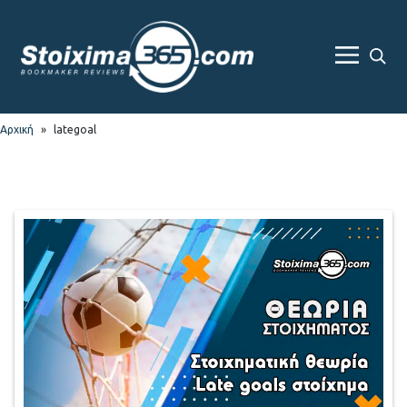
Skip
Skip
to
to
navigation
content
Sea
Menu
For
Αρχική
»
lategoal