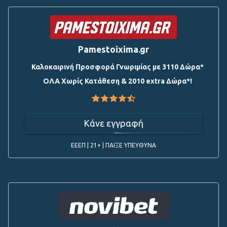
Pamestoixima.gr
Καλοκαιρινή Προσφορά Γνωριμίας με 3110 Δώρα*
ΟΛΑ Χωρίς Κατάθεση & 2010 extra Δώρα*!
Κάνε εγγραφή
ΕΕΕΠ | 21+ | ΠΑΙΞΕ ΥΠΕΥΘΥΝΑ