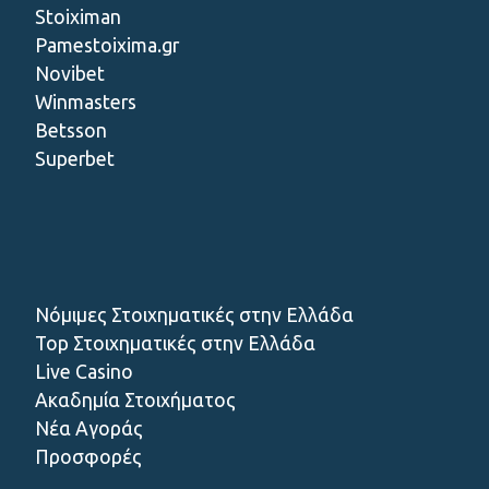
Stoiximan
Pamestoixima.gr
Novibet
Winmasters
Betsson
Superbet
Νόμιμες Στοιχηματικές στην Ελλάδα
Top Στοιχηματικές στην Ελλάδα
Live Casino
Ακαδημία Στοιχήματος
Νέα Αγοράς
Προσφορές