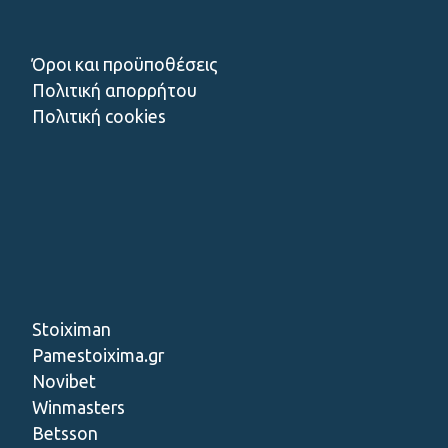
Όροι και προϋποθέσεις
Πολιτική απορρήτου
Πολιτική cookies
Stoiximan
Pamestoixima.gr
Novibet
Winmasters
Betsson