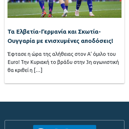
Τα Ελβετία-Γερμανία και Σκωτία-
Ουγγαρία με ενισχυμένες αποδόσεις!
Έφτασε η ώρα της αλήθειας στον Α’ όμιλο του
Euro! Την Κυριακή το βράδυ στην 3η αγωνιστική
θα κριθεί η […]