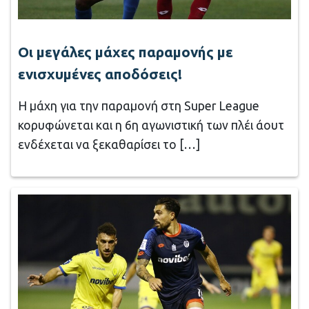
Οι μεγάλες μάχες παραμονής με
ενισχυμένες αποδόσεις!
Η μάχη για την παραμονή στη Super League
κορυφώνεται και η 6η αγωνιστική των πλέι άουτ
ενδέχεται να ξεκαθαρίσει το […]