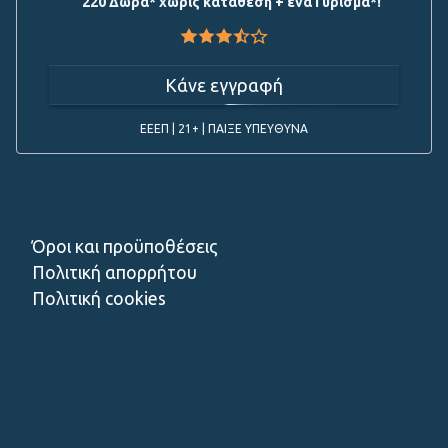
220 Δώρα* χωρίς κατάθεση + ένα Γύρισμα*!
Κάνε εγγραφή
ΕΕΕΠ | 21+ | ΠΑΙΞΕ ΥΠΕΥΘΥΝΑ
Όροι και προϋποθέσεις
Πολιτική απορρήτου
Πολιτική cookies