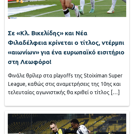
Σε «Κλ. Βικελίδης» και Νέα
Φιλαδέλφεια κρίνεται ο τίτλος, ντέρμπι
«αιωνίων» για ένα ευρωπαϊκό εισιτήριο
στη Λεωφόρο!
Φινάλε θρίλερ στα playoffs της Stoiximan Super
League, καθώς στις αναμετρήσεις της 10ης και
τελευταίας αγωνιστικής θα κριθεί ο τίτλος […]