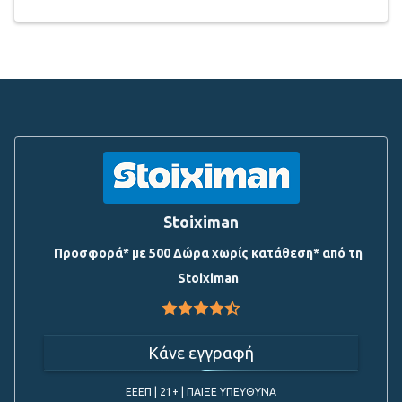
Stoiximan
Προσφορά* με 500 Δώρα χωρίς κατάθεση* από τη
Stoiximan
Κάνε εγγραφή
ΕΕΕΠ | 21+ | ΠΑΙΞΕ ΥΠΕΥΘΥΝΑ