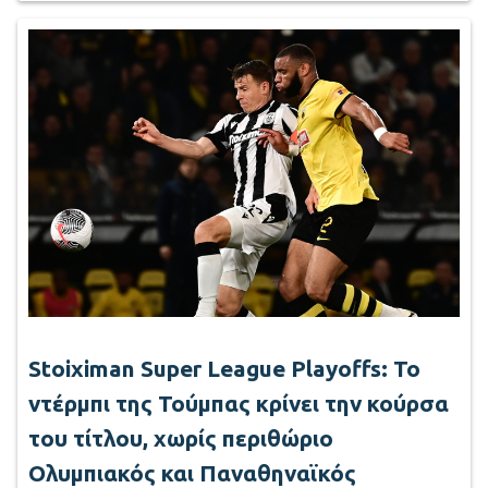
Stoiximan Super League Playoffs: Το
ντέρμπι της Τούμπας κρίνει την κούρσα
του τίτλου, χωρίς περιθώριο
Ολυμπιακός και Παναθηναϊκός