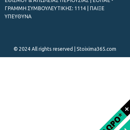
ΕΘΙΣΜΟΥ & ΑΠΩΛΕΙΑΣ ΠΕΡΙΟΥΣΙΑΣ | ΕΟΠΑΕ -
ΓΡΑΜΜΗ ΣΥΜΒΟΥΛΕΥΤΙΚΗΣ: 1114 | ΠΑΙΞΕ
ΥΠΕΥΘΥΝΑ
© 2024 All rights reserved | Stoixima365.com