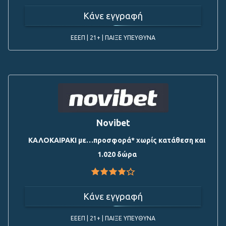
Κάνε εγγραφή
ΕΕΕΠ | 21+ | ΠΑΙΞΕ ΥΠΕΥΘΥΝΑ
Novibet
ΚΑΛΟΚΑΙΡΑΚΙ με…προσφορά* χωρίς κατάθεση και
1.020 δώρα
Κάνε εγγραφή
ΕΕΕΠ | 21+ | ΠΑΙΞΕ ΥΠΕΥΘΥΝΑ