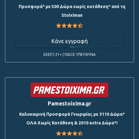
Προσφορά* με 500 Δώρα χωρίς κατάθεση* από τη
Stoiximan
Κάνε εγγραφή
ΕΕΕΠ | 21+ | ΠΑΙΞΕ ΥΠΕΥΘΥΝΑ
Pamestoixima.gr
Καλοκαιρινή Προσφορά Γνωριμίας με 3110 Δώρα*
ΟΛΑ Χωρίς Κατάθεση & 2010 extra Δώρα*!