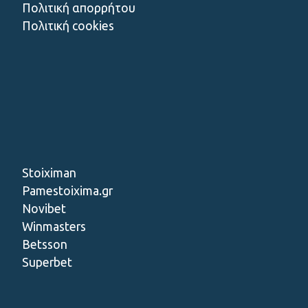
Πολιτική απορρήτου
Πολιτική cookies
Stoiximan
Pamestoixima.gr
Novibet
Winmasters
Betsson
Superbet