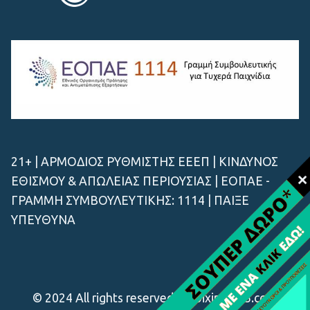
21+ | ΑΡΜΟΔΙΟΣ ΡΥΘΜΙΣΤΗΣ ΕΕΕΠ | ΚΙΝΔΥΝΟΣ
ΕΘΙΣΜΟΥ & ΑΠΩΛΕΙΑΣ ΠΕΡΙΟΥΣΙΑΣ | ΕΟΠΑΕ -
ΓΡΑΜΜΗ ΣΥΜΒΟΥΛΕΥΤΙΚΗΣ: 1114 | ΠΑΙΞΕ
ΥΠΕΥΘΥΝΑ
© 2024 All rights reserved | Stoixima365.com