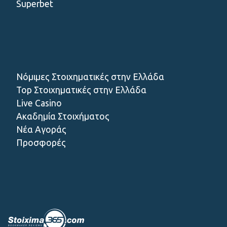
Superbet
Νόμιμες Στοιχηματικές στην Ελλάδα
Top Στοιχηματικές στην Ελλάδα
Live Casino
Ακαδημία Στοιχήματος
Νέα Αγοράς
Προσφορές