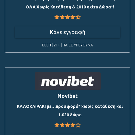
ΟΛΑ Χωρίς Κατάθεση & 2010 extra Δώρα*!
Κάνε εγγραφή
ΕΕΕΠ | 21+ | ΠΑΙΞΕ ΥΠΕΥΘΥΝΑ
Novibet
ΚΑΛΟΚΑΙΡΑΚΙ με…προσφορά* χωρίς κατάθεση και
1.020 δώρα