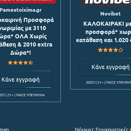
Pamestoixima.gr
Novibet
οκαιρινή Προσφορά
ΚΑΛΟΚΑΙΡΑΚΙ μ
νωριμίας με 3110
προσφορά* χωρ
ώρα* ΟΛΑ Χωρίς
κατάθεση και 1.020
άθεση & 2010 extra
Δώρα*!
Κάνε εγγραφή
Κάνε εγγραφή
ΕΕΕΠ | 21+ | ΠΑΙΞΕ ΥΠΕΥΘ
ΕΠ | 21+ | ΠΑΙΞΕ ΥΠΕΥΘΥΝΑ
iman
Νόμιμες Στοιχηματικές 