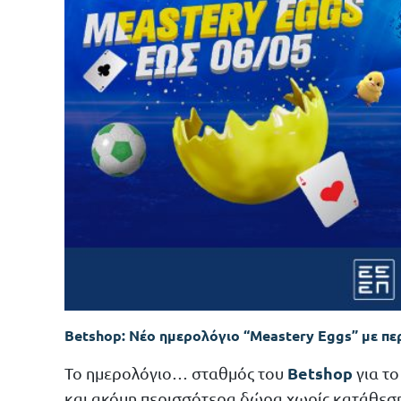
Betshop: Νέο ημερολόγιο “Μeastery Eggs” με π
Betshop
Το ημερολόγιο… σταθμός του
για τ
και ακόμη περισσότερα δώρα χωρίς κατάθεσ