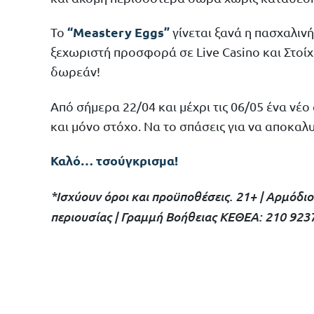
“Meastery Eggs”
Το
γίνεται ξανά η πασχαλιν
ξεχωριστή προσφορά σε Live Casinο και Στοί
δωρεάν!
Από σήμερα 22/04 και μέχρι τις 06/05 ένα νέ
και μόνο στόχο. Να το σπάσεις για να αποκαλ
Καλό… τσούγκρισμα!
*Ισχύουν όροι και προϋποθέσεις. 21+ | Αρμόδι
περιουσίας | Γραμμή Βοήθειας ΚΕΘΕΑ: 210 923