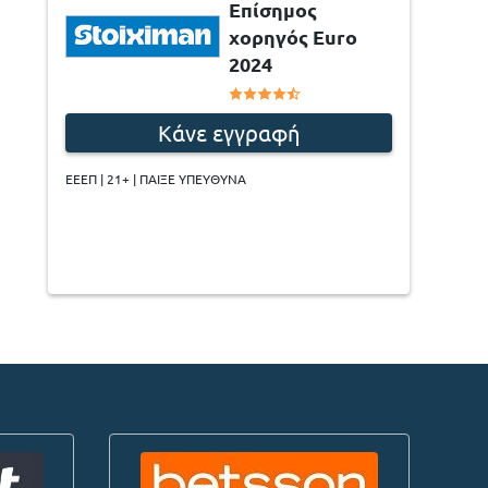
Επίσημος
χορηγός Euro
2024
Κάνε εγγραφή
ΕΕΕΠ | 21+ | ΠΑΙΞΕ ΥΠΕΥΘΥΝΑ