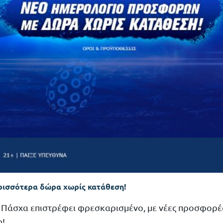
ερισσότερα δώρα χωρίς κατάθεση!
ο Πάσχα επιστρέφει φρεσκαρισμένο, με νέες προσφορέ
η!