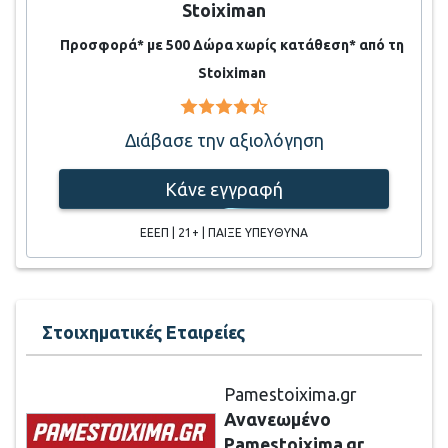
Stoiximan
Προσφορά* με 500 Δώρα χωρίς κατάθεση* από τη
Stoiximan
Διάβασε την αξιολόγηση
Κάνε εγγραφή
ΕΕΕΠ | 21+ | ΠΑΙΞΕ ΥΠΕΥΘΥΝΑ
Στοιχηματικές Εταιρείες
Pamestoixima.gr
Ανανεωμένο
Pamestoixima.gr