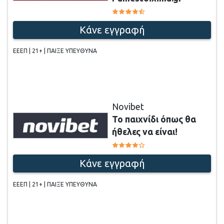
Κάνε εγγραφή
ΕΕΕΠ | 21+ | ΠΑΙΞΕ ΥΠΕΥΘΥΝΑ
Novibet
Το παιχνίδι όπως θα
ήθελες να είναι!
Κάνε εγγραφή
ΕΕΕΠ | 21+ | ΠΑΙΞΕ ΥΠΕΥΘΥΝΑ