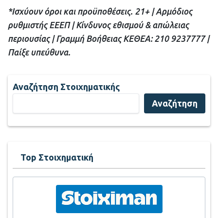
*Ισχύουν όροι και προϋποθέσεις.
21+ | Αρμόδιος
ρυθμιστής ΕΕΕΠ | Κίνδυνος εθισμού & απώλειας
περιουσίας | Γραμμή Βοήθειας ΚΕΘΕΑ: 210 9237777 |
Παίξε υπεύθυνα.
Αναζήτηση Στοιχηματικής
Αναζήτηση
Top Στοιχηματική