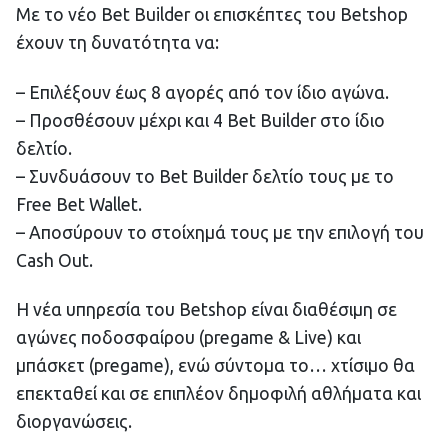
Με το νέο Bet Builder οι επισκέπτες του Betshop
έχουν τη δυνατότητα να:
– Επιλέξουν έως 8 αγορές από τον ίδιο αγώνα.
– Προσθέσουν μέχρι και 4 Bet Builder στο ίδιο
δελτίο.
– Συνδυάσουν το Bet Builder δελτίο τους με το
Free Bet Wallet.
– Αποσύρουν το στοίχημά τους με την επιλογή του
Cash Out.
Η νέα υπηρεσία του Betshop είναι διαθέσιμη σε
αγώνες ποδοσφαίρου (pregame & Live) και
μπάσκετ (pregame), ενώ σύντομα το… χτίσιμο θα
επεκταθεί και σε επιπλέον δημοφιλή αθλήματα και
διοργανώσεις.