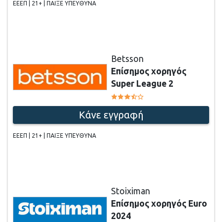
ΕΕΕΠ | 21+ | ΠΑΙΞΕ ΥΠΕΥΘΥΝΑ
Betsson
Επίσημος χορηγός
Super League 2
Κάνε εγγραφή
ΕΕΕΠ | 21+ | ΠΑΙΞΕ ΥΠΕΥΘΥΝΑ
Stoiximan
Επίσημος χορηγός Euro
2024