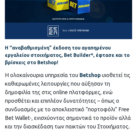
Η “αναβαθμισμένη” έκδοση του αγαπημένου
εργαλείου στοιχήματος,
Bet Builder*
, έφτασε και το
βρίσκεις στο Betshop!
Η ολοκαίνουρια υπηρεσία του
Betshop
υιοθετεί τις
καθιερωμένες λειτουργίες που αύξησαν τη
δημοφιλία της στις online πλατφόρμες, ενώ
προσθέτει και επιπλέον δυνατότητες – όπως ο
συνδυασμός με το αποκλειστικό “πορτοφόλι” Free
Bet Wallet-, ενισχύοντας σημαντικά το προϊόν αλλά
και την διασκέδαση των παικτών του Στοιχήματος.