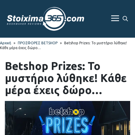
Skip
Skip
to
to
navigation
content
Sea
Menu
For
Αρχική
»
ΠΡΟΣΦΟΡΕΣ BETSHOP
»
Betshop Prizes: Το μυστήριο λύθηκε!
Κάθε μέρα έχεις δώρο…
Betshop Prizes: Το
μυστήριο λύθηκε! Κάθε
μέρα έχεις δώρο…