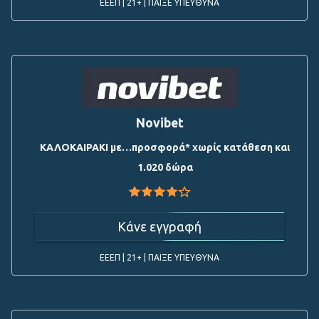
ΕΕΕΠ | 21+ | ΠΑΙΞΕ ΥΠΕΥΘΥΝΑ
Novibet
ΚΑΛΟΚΑΙΡΑΚΙ με…προσφορά* χωρίς κατάθεση και
1.020 δώρα
Κάνε εγγραφή
ΕΕΕΠ | 21+ | ΠΑΙΞΕ ΥΠΕΥΘΥΝΑ