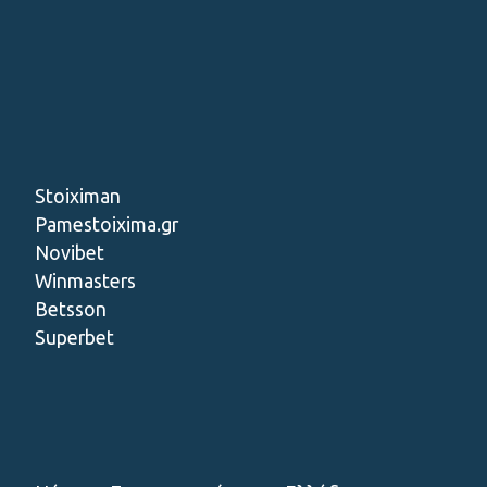
Stoiximan
Pamestoixima.gr
Novibet
Winmasters
Betsson
Superbet