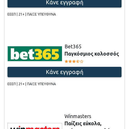
Κάνε εγγραφή
ΕΕΕΠ | 21+ | ΠΑΙΞΕ ΥΠΕΥΘΥΝΑ
Bet365
Παγκόσμιος κολοσσός
Κάνε εγγραφή
ΕΕΕΠ | 21+ | ΠΑΙΞΕ ΥΠΕΥΘΥΝΑ
Winmasters
Παίζεις εύκολα,