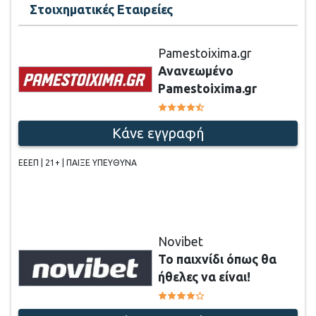
Στοιχηματικές Εταιρείες
Pamestoixima.gr
Ανανεωμένο
Pamestoixima.gr
Κάνε εγγραφή
ΕΕΕΠ | 21+ | ΠΑΙΞΕ ΥΠΕΥΘΥΝΑ
Novibet
Το παιχνίδι όπως θα
ήθελες να είναι!