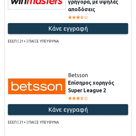
γρήγορα, με υψηλές
αποδόσεις
Κάνε εγγραφή
ΕΕΕΠ | 21+ | ΠΑΙΞΕ ΥΠΕΥΘΥΝΑ
Betsson
Επίσημος χορηγός
Super League 2
Κάνε εγγραφή
ΕΕΕΠ | 21+ | ΠΑΙΞΕ ΥΠΕΥΘΥΝΑ