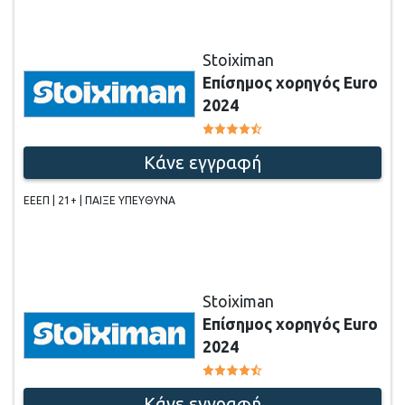
Stoiximan
Επίσημος χορηγός Euro
2024
Κάνε εγγραφή
ΕΕΕΠ | 21+ | ΠΑΙΞΕ ΥΠΕΥΘΥΝΑ
Stoiximan
Επίσημος χορηγός Euro
2024
Κάνε εγγραφή