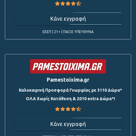
Κάνε εγγραφή
ΕΕΕΠ | 21+ | ΠΑΙΞΕ ΥΠΕΥΘΥΝΑ
Pamestoixima.gr
Καλοκαιρινή Προσφορά Γνωριμίας με 3110 Δώρα*
ΟΛΑ Χωρίς Κατάθεση & 2010 extra Δώρα*!
Κάνε εγγραφή