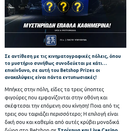
Σε αντίθεση με τις κινηματογραφικές πόλεις, όπου
το μυστήριο συνήθως συνοδεύεται με κάτι…
επικίνδυνο, σε αυτή του
Betshop
Prizes οι
ανακαλύψεις είναι πάντα εντυπωσιακές!
Μπήκες στην πόλη, είδες τα τρεις ύποπτες
φιγούρες που εμφανίζονται στην οθόνη και
σκέφτεσαι την επόμενη σου κίνηση! Ποια από τις
τρεις σου ταιριάζει περισσότερο; Η επιλογή είναι
δική σου και καθεμία από αυτές κρύβει μοναδικά
δώρα στο Betshop σε
Στοίχημα και Live Casino.