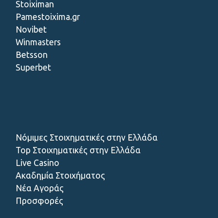
Stoiximan
Pamestoixima.gr
Novibet
Winmasters
Betsson
Superbet
Νόμιμες Στοιχηματικές στην Ελλάδα
Top Στοιχηματικές στην Ελλάδα
Live Casino
Ακαδημία Στοιχήματος
Νέα Αγοράς
Προσφορές