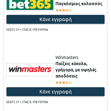
Παγκόσμιος κολοσσός
Κάνε εγγραφή
ΕΕΕΠ | 21+ | ΠΑΙΞΕ ΥΠΕΥΘΥΝΑ
Winmasters
Παίζεις εύκολα,
γρήγορα, με υψηλές
αποδόσεις
Κάνε εγγραφή
ΕΕΕΠ | 21+ | ΠΑΙΞΕ ΥΠΕΥΘΥΝΑ