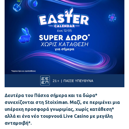
Δευτέρα του Πάσχα σήμερα και τα δώρα*
συνεχίζονται στη
Stoiximan
. Μαζί, σε περιμένει μια
υπέροχη προσφορά γνωριμίας, χωρίς κατάθεση*
αλλά κι ένα νέο τουρνουά Live Casino με μεγάλη
ανταμοιβή*.