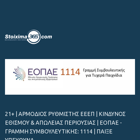
21+ | ΑΡΜΟΔΙΟΣ ΡΥΘΜΙΣΤΗΣ ΕΕΕΠ | ΚΙΝΔΥΝΟΣ
ΕΘΙΣΜΟΥ & ΑΠΩΛΕΙΑΣ ΠΕΡΙΟΥΣΙΑΣ | ΕΟΠΑΕ -
ΓΡΑΜΜΗ ΣΥΜΒΟΥΛΕΥΤΙΚΗΣ: 1114 | ΠΑΙΞΕ