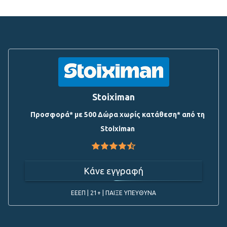
Stoiximan
Προσφορά* με 500 Δώρα χωρίς κατάθεση* από τη
Stoiximan
Κάνε εγγραφή
ΕΕΕΠ | 21+ | ΠΑΙΞΕ ΥΠΕΥΘΥΝΑ