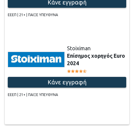
Κάνε εγγραφή
ΕΕΕΠ | 21+ | ΠΑΙΞΕ ΥΠΕΥΘΥΝΑ
Stoiximan
Επίσημος χορηγός Euro
2024
Κάνε εγγραφή
ΕΕΕΠ | 21+ | ΠΑΙΞΕ ΥΠΕΥΘΥΝΑ