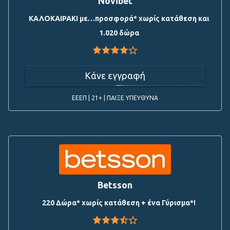
Novibet
ΚΑΛΟΚΑΙΡΑΚΙ με…προσφορά* χωρίς κατάθεση και
1.020 δώρα
Κάνε εγγραφή
ΕΕΕΠ | 21+ | ΠΑΙΞΕ ΥΠΕΥΘΥΝΑ
Betsson
220 Δώρα* χωρίς κατάθεση + ένα Γύρισμα*!