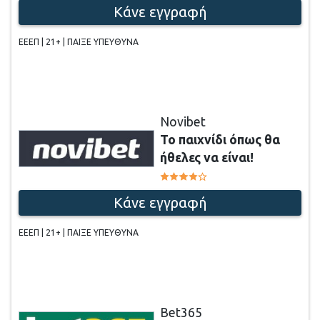
Κάνε εγγραφή
ΕΕΕΠ | 21+ | ΠΑΙΞΕ ΥΠΕΥΘΥΝΑ
Novibet
Το παιχνίδι όπως θα
ήθελες να είναι!
Κάνε εγγραφή
ΕΕΕΠ | 21+ | ΠΑΙΞΕ ΥΠΕΥΘΥΝΑ
Bet365