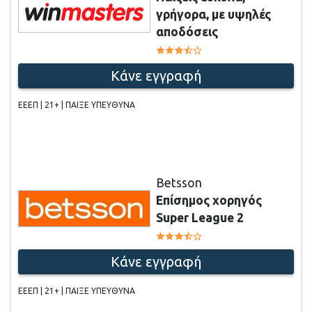
γρήγορα, με υψηλές
αποδόσεις
Κάνε εγγραφή
ΕΕΕΠ | 21+ | ΠΑΙΞΕ ΥΠΕΥΘΥΝΑ
Betsson
Επίσημος χορηγός
Super League 2
Κάνε εγγραφή
ΕΕΕΠ | 21+ | ΠΑΙΞΕ ΥΠΕΥΘΥΝΑ