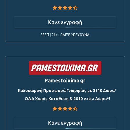
Κάνε εγγραφή
ΕΕΕΠ | 21+ | ΠΑΙΞΕ ΥΠΕΥΘΥΝΑ
Pamestoixima.gr
Καλοκαιρινή Προσφορά Γνωριμίας με 3110 Δώρα*
ΟΛΑ Χωρίς Κατάθεση & 2010 extra Δώρα*!
Κάνε εγγραφή