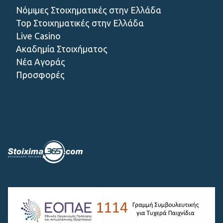
Νόμιμες Στοιχηματικές στην Ελλάδα
Top Στοιχηματικές στην Ελλάδα
Live Casino
Ακαδημία Στοιχήματος
Νέα Αγοράς
Προσφορές