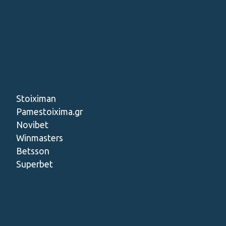
Stoiximan
Pamestoixima.gr
Novibet
Winmasters
Betsson
Superbet