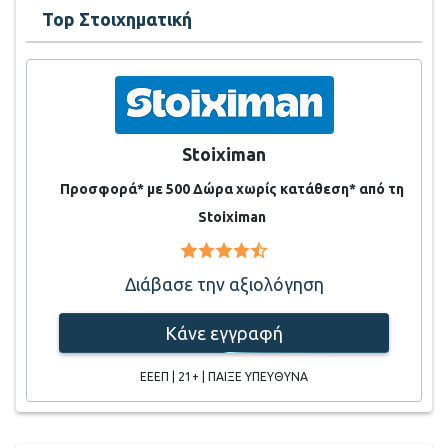
Top Στοιχηματική
Stoiximan
Προσφορά* με 500 Δώρα χωρίς κατάθεση* από τη
Stoiximan
Διάβασε την αξιολόγηση
Κάνε εγγραφή
ΕΕΕΠ | 21+ | ΠΑΙΞΕ ΥΠΕΥΘΥΝΑ