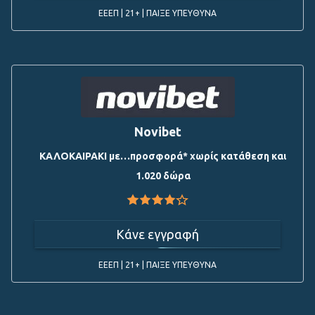
ΕΕΕΠ | 21+ | ΠΑΙΞΕ ΥΠΕΥΘΥΝΑ
Novibet
ΚΑΛΟΚΑΙΡΑΚΙ με…προσφορά* χωρίς κατάθεση και
1.020 δώρα
Κάνε εγγραφή
ΕΕΕΠ | 21+ | ΠΑΙΞΕ ΥΠΕΥΘΥΝΑ