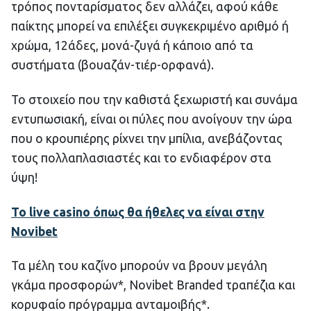
τρόπος πονταρίσματος δεν αλλάζει, αφού κάθε
παίκτης μπορεί να επιλέξει συγκεκριμένο αριθμό ή
χρώμα, 12άδες, μονά-ζυγά ή κάποιο από τα
συστήματα (βουαζάν-τιέρ-ορφανά).
Το στοιχείο που την καθιστά ξεχωριστή και συνάμα
εντυπωσιακή, είναι οι πύλες που ανοίγουν την ώρα
που ο κρουπιέρης ρίχνει την μπίλια, ανεβάζοντας
τους πολλαπλασιαστές και το ενδιαφέρον στα
ύψη!
Το live casino όπως θα ήθελες να είναι στην
Novibet
Τα μέλη του καζίνο μπορούν να βρουν μεγάλη
γκάμα προσφορών*, Novibet Branded τραπέζια και
κορυφαίο πρόγραμμα ανταμοιβής*.