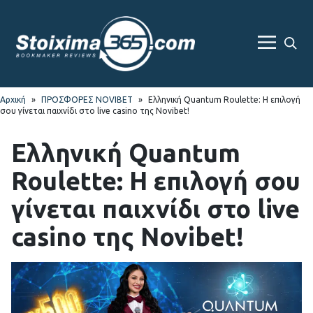
Skip
Skip
to
to
navigation
content
Sea
Menu
For
Αρχική
»
ΠΡΟΣΦΟΡΕΣ NOVIBET
»
Ελληνική Quantum Roulette: Η επιλογή
σου γίνεται παιχνίδι στο live casino της Novibet!
Ελληνική Quantum
Roulette: Η επιλογή σου
γίνεται παιχνίδι στο live
casino της Novibet!