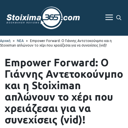
Skip
Skip
to
to
navigation
content
Sea
Menu
For
Αρχική
»
ΝΕΑ
»
Empower Forward: Ο Γιάννης Αντετοκούνμπο και η
Stoiximan απλώνουν το χέρι που χρειάζεσαι για να συνεχίσεις (vid)!
Empower Forward: Ο
Γιάννης Αντετοκούνμπο
και η Stoiximan
απλώνουν το χέρι που
χρειάζεσαι για να
συνεχίσεις (vid)!