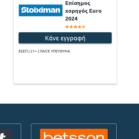
Επίσημος
χορηγός Euro
2024
Κάνε εγγραφή
ΕΕΕΠ | 21+ | ΠΑΙΞΕ ΥΠΕΥΘΥΝΑ