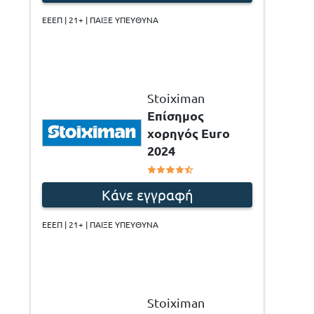
ΕΕΕΠ | 21+ | ΠΑΙΞΕ ΥΠΕΥΘΥΝΑ
Stoiximan
Επίσημος
χορηγός Euro
2024
Κάνε εγγραφή
ΕΕΕΠ | 21+ | ΠΑΙΞΕ ΥΠΕΥΘΥΝΑ
Stoiximan