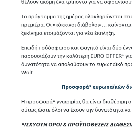
θέλουν ακόμη ένα τρίποντο για να σφραγίσουν
Το πρόγραμμα της ημέρας ολοκληρώνεται στις 2
πρεμιέρα. Οι «κόκκινοι διάβολοι»… καίγονται
ξεκίνημα ετοιμάζονται για νέα έκπληξη.
Επειδή ποδόσφαιρο και φαγητό είναι δύο ένν
παρουσιάζουν την καλύτερη EURO OFFER* για 
δυνατότητα να απολαύσουν το ευρωπαϊκό πρω
Wolt.
Προσφορά* ευρωπαϊκών διασ
Η προσφορά* γνωριμίας θα είναι διαθέσιμη 
ούτως ώστε όλοι να έχουν την δυνατότητα να
*ΙΣΧΥΟΥΝ ΟΡΟΙ & ΠΡΟΫΠΟΘΕΣΕΙΣ ΔΙΑΘΕΣΙ