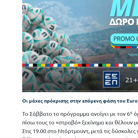
Οι μάχες πρόκρισης στην επόμενη φάση του Euro
ο
Το Σάββατο το πρόγραμμα ανοίγει με τον 6
όμ
πίσω τους το «στραβό» ξεκίνημα και θέλουν μ
Στις 19.00 στο Ντόρτμουντ, μετά τις δύσκολες