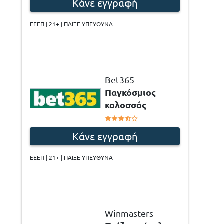
Κάνε εγγραφή
ΕΕΕΠ | 21+ | ΠΑΙΞΕ ΥΠΕΥΘΥΝΑ
Bet365
Παγκόσμιος
κολοσσός
Κάνε εγγραφή
ΕΕΕΠ | 21+ | ΠΑΙΞΕ ΥΠΕΥΘΥΝΑ
Winmasters