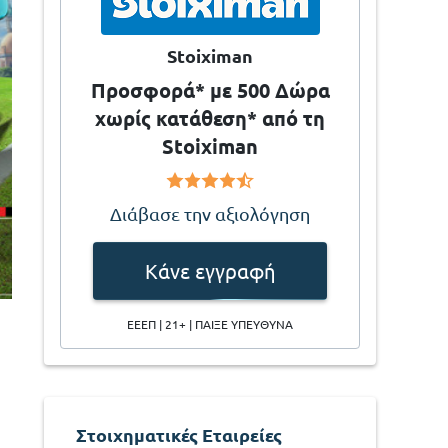
Stoiximan
Προσφορά* με 500 Δώρα
χωρίς κατάθεση* από τη
Stoiximan
Διάβασε την αξιολόγηση
Κάνε εγγραφή
ΕΕΕΠ | 21+ | ΠΑΙΞΕ ΥΠΕΥΘΥΝΑ
Στοιχηματικές Εταιρείες