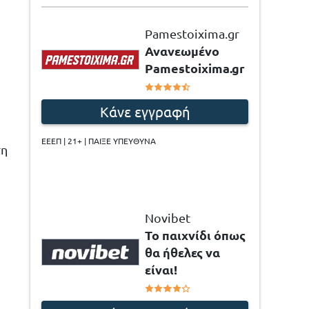
Pamestoixima.gr
Ανανεωμένο
Pamestoixima.gr
Κάνε εγγραφή
ΕΕΕΠ | 21+ | ΠΑΙΞΕ ΥΠΕΥΘΥΝΑ
τη
Novibet
Το παιχνίδι όπως
θα ήθελες να
είναι!