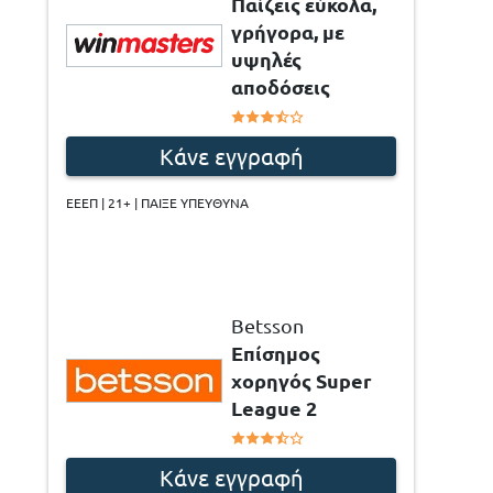
Παίζεις εύκολα,
γρήγορα, με
υψηλές
αποδόσεις
Κάνε εγγραφή
ΕΕΕΠ | 21+ | ΠΑΙΞΕ ΥΠΕΥΘΥΝΑ
Betsson
Επίσημος
χορηγός Super
League 2
Κάνε εγγραφή