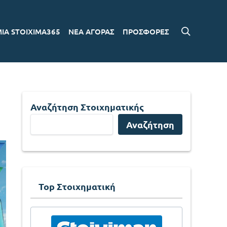
ΙΑ STOIXIMA365
ΝΕΑ ΑΓΟΡΑΣ
ΠΡΟΣΦΟΡΕΣ
Search
Form
ΜΑΤΟΣ
ΙΣΤΕΣ
Αναζήτηση Στοιχηματικής
ΜΑΤΟΣ
Αναζήτηση
Top Στοιχηματική