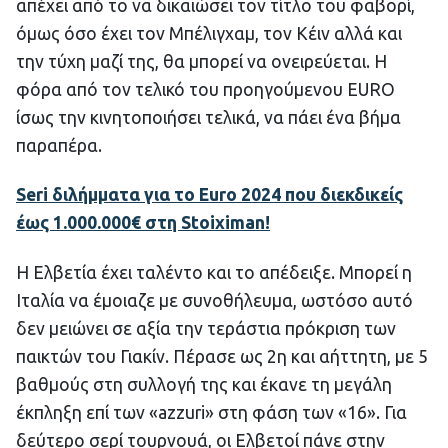
απέχει από το να δικαιώσει τον τίτλο του φαβορί,
όμως όσο έχει τον Μπέλιγχαμ, τον Κέιν αλλά και
την τύχη μαζί της, θα μπορεί να ονειρεύεται. Η
φόρα από τον τελικό του προηγούμενου EURO
ίσως την κινητοποιήσει τελικά, να πάει ένα βήμα
παραπέρα.
Seri διλήμματα για το Euro 2024 που διεκδικείς
έως 1.000.000€ στη Stoiximan!
Η Ελβετία έχει ταλέντο και το απέδειξε. Μπορεί η
Ιταλία να έμοιαζε με συνοθήλευμα, ωστόσο αυτό
δεν μειώνει σε αξία την τεράστια πρόκριση των
παικτών του Γιακίν. Πέρασε ως 2η και αήττητη, με 5
βαθμούς στη συλλογή της και έκανε τη μεγάλη
έκπληξη επί των «azzuri» στη φάση των «16». Για
δεύτερο σερί τουρνουά, οι Ελβετοί πάνε στην