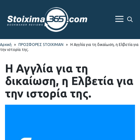
Skip
Skip
to
to
navigation
content
Sea
Menu
For
Αρχική
»
ΠΡΟΣΦΟΡΕΣ STOIXIMAN
»
Η Αγγλία για τη δικαίωση, η Ελβετία για
την ιστορία της.
Η Αγγλία για τη
δικαίωση, η Ελβετία για
την ιστορία της.