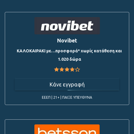
Novibet
ΚΑΛΟΚΑΙΡΑΚΙ με…προσφορά* χωρίς κατάθεση και
1.020 δώρα
Κάνε εγγραφή
ΕΕΕΠ | 21+ | ΠΑΙΞΕ ΥΠΕΥΘΥΝΑ