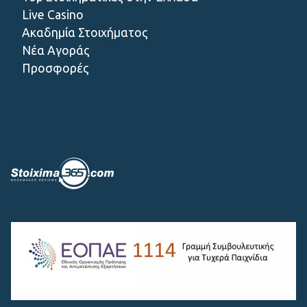
Live Casino
Ακαδημία Στοιχήματος
Νέα Αγοράς
Προσφορές