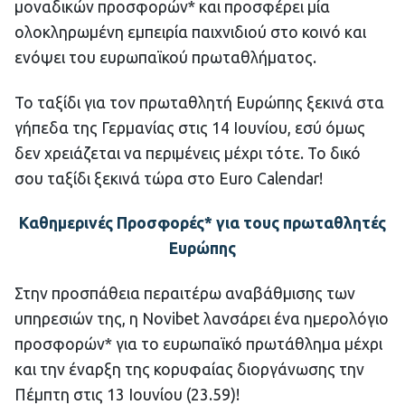
μοναδικών προσφορών* και προσφέρει μία
ολοκληρωμένη εμπειρία παιχνιδιού στο κοινό και
ενόψει του ευρωπαϊκού πρωταθλήματος.
Το ταξίδι για τον πρωταθλητή Ευρώπης ξεκινά στα
γήπεδα της Γερμανίας στις 14 Ιουνίου, εσύ όμως
δεν χρειάζεται να περιμένεις μέχρι τότε. Το δικό
σου ταξίδι ξεκινά τώρα στο Euro Calendar!
Καθημερινές Προσφορές* για τους πρωταθλητές
Ευρώπης
Στην προσπάθεια περαιτέρω αναβάθμισης των
υπηρεσιών της, η Novibet λανσάρει ένα ημερολόγιο
προσφορών* για το ευρωπαϊκό πρωτάθλημα μέχρι
και την έναρξη της κορυφαίας διοργάνωσης την
Πέμπτη στις 13 Ιουνίου (23.59)!