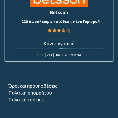
Betsson
220 Δώρα* χωρίς κατάθεση + ένα Γύρισμα*!
Κάνε εγγραφή
ΕΕΕΠ | 21+ | ΠΑΙΞΕ ΥΠΕΥΘΥΝΑ
Όροι και προϋποθέσεις
Πολιτική απορρήτου
Πολιτική cookies