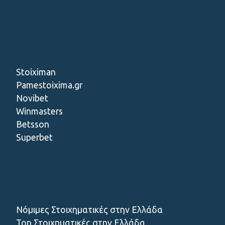
Stoiximan
Pamestoixima.gr
Novibet
Winmasters
Betsson
Superbet
Νόμιμες Στοιχηματικές στην Ελλάδα
Top Στοιχηματικές στην Ελλάδα