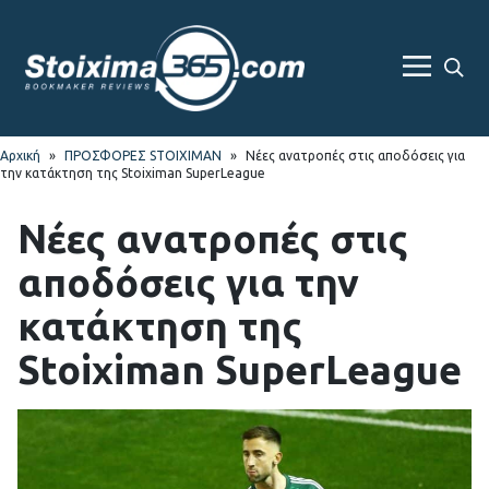
Skip
Skip
to
to
navigation
content
Sea
Menu
For
Αρχική
»
ΠΡΟΣΦΟΡΕΣ STOIXIMAN
»
Νέες ανατροπές στις αποδόσεις για
την κατάκτηση της Stoiximan SuperLeague
Νέες ανατροπές στις
αποδόσεις για την
κατάκτηση της
Stoiximan SuperLeague