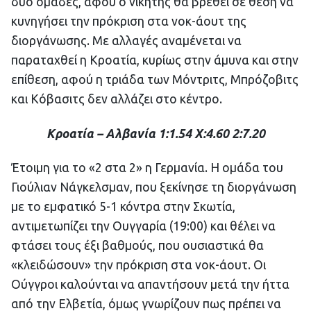
δύο ομάδες, αφού ο νικητής θα βρεθεί σε θέση να
κυνηγήσει την πρόκριση στα νοκ-άουτ της
διοργάνωσης. Με αλλαγές αναμένεται να
παραταχθεί η Κροατία, κυρίως στην άμυνα και στην
επίθεση, αφού η τριάδα των Μόντριτς, Μπρόζοβιτς
και Κόβασιτς δεν αλλάζει στο κέντρο.
Κροατία – Αλβανία 1:1.54 Χ:4.60 2:7.20
Έτοιμη για το «2 στα 2» η Γερμανία. Η ομάδα του
Γιούλιαν Νάγκελσμαν, που ξεκίνησε τη διοργάνωση
με το εμφατικό 5-1 κόντρα στην Σκωτία,
αντιμετωπίζει την Ουγγαρία (19:00) και θέλει να
φτάσει τους έξι βαθμούς, που ουσιαστικά θα
«κλειδώσουν» την πρόκριση στα νοκ-άουτ. Οι
Ούγγροι καλούνται να απαντήσουν μετά την ήττα
από την Ελβετία, όμως γνωρίζουν πως πρέπει να