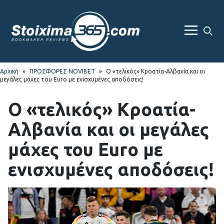
Skip
Skip
to
to
navigation
content
Sea
Menu
For
Αρχική
»
ΠΡΟΣΦΟΡΕΣ NOVIBET
»
Ο «τελικός» Κροατία-Αλβανία και οι
μεγάλες μάχες του Euro με ενισχυμένες αποδόσεις!
Ο «τελικός» Κροατία-
Αλβανία και οι μεγάλες
μάχες του Euro με
ενισχυμένες αποδόσεις!