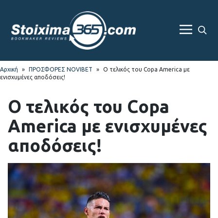
Skip
Skip
to
to
navigation
content
Sea
Menu
For
Αρχική
»
ΠΡΟΣΦΟΡΕΣ NOVIBET
»
Ο τελικός του Copa America με
ενισχυμένες αποδόσεις!
Ο τελικός του Copa
America με ενισχυμένες
αποδόσεις!