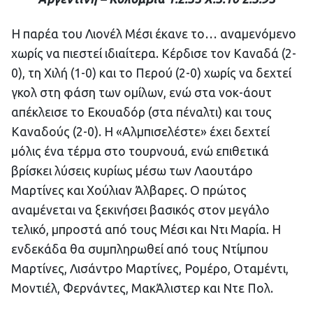
Η παρέα του Λιονέλ Μέσι έκανε το… αναμενόμενο
χωρίς να πιεστεί ιδιαίτερα. Κέρδισε τον Καναδά (2-
0), τη Χιλή (1-0) και το Περού (2-0) χωρίς να δεχτεί
γκολ στη φάση των ομίλων, ενώ στα νοκ-άουτ
απέκλεισε το Εκουαδόρ (στα πέναλτι) και τους
Καναδούς (2-0). Η «Αλμπισελέστε» έχει δεχτεί
μόλις ένα τέρμα στο τουρνουά, ενώ επιθετικά
βρίσκει λύσεις κυρίως μέσω των Λαουτάρο
Μαρτίνες και Χούλιαν Άλβαρες. Ο πρώτος
αναμένεται να ξεκινήσει βασικός στον μεγάλο
τελικό, μπροστά από τους Μέσι και Ντι Μαρία. Η
ενδεκάδα θα συμπληρωθεί από τους Ντίμπου
Μαρτίνες, Λισάντρο Μαρτίνες, Ρομέρο, Οταμέντι,
Μοντιέλ, Φερνάντες, ΜακΆλιστερ και Ντε Πολ.