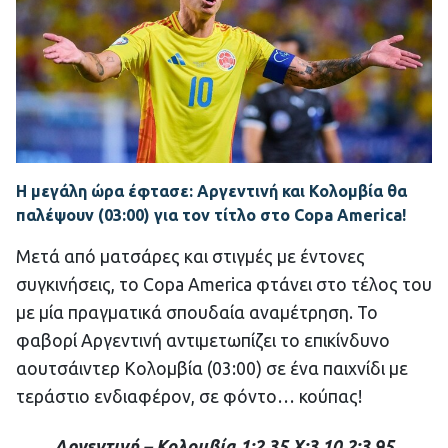
Η μεγάλη ώρα έφτασε: Αργεντινή και Κολομβία θα
παλέψουν (03:00) για τον τίτλο στο Copa America!
Μετά από ματσάρες και στιγμές με έντονες
συγκινήσεις, το Copa America φτάνει στο τέλος του
με μία πραγματικά σπουδαία αναμέτρηση. Το
φαβορί Αργεντινή αντιμετωπίζει το επικίνδυνο
αουτσάιντερ Κολομβία (03:00) σε ένα παιχνίδι με
τεράστιο ενδιαφέρον, σε φόντο… κούπας!
Αργεντινή – Κολομβία 1:2.35 Χ:3.10 2:3.95