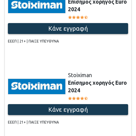
Επίσημος χορηγός Euro
2024
Κάνε εγγραφή
ΕΕΕΠ | 21+ | ΠΑΙΞΕ ΥΠΕΥΘΥΝΑ
Stoiximan
Επίσημος χορηγός Euro
2024
Κάνε εγγραφή
ΕΕΕΠ | 21+ | ΠΑΙΞΕ ΥΠΕΥΘΥΝΑ