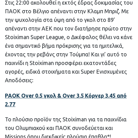
Στις 22:00 ακολουθεί η εκτός έδρας δοκιμασίας του
ΠΑΟΚ στο Βέλγιο απέναντι στην Κλαμπ Μπριζ. Με
την ψυχολογία στα ύψη από το γκολ στο 89’
απέναντι στην ΑΕΚ που τον διατήρησε πρώτο στην
Stoiximan Super League, ο Δικέφαλος θέλει να κάνε
ένα σημαντικό βήμα πρόκρισης για τα ημιτελικά,
έχοντας την ρεβάνς στην Τούμπα! Και γι’ αυτό το
παιχνίδι η Stoiximan προσφέρει εκατοντάδες
αγορές, ειδικά στοιχήματα και Super Ενισχυμένες
Αποδόσεις:
PAOK Over 0.5 γκολ & Over 3.5 Κόρνερ 3.45 από
2.77
Το πλούσιο προϊόν της Stoiximan για τα παιχνίδια
του Ολυμπιακού και ΠΑΟΚ συνοδεύεται και
Missions όπου διεκδικείς πλούσια έπαθλα*!