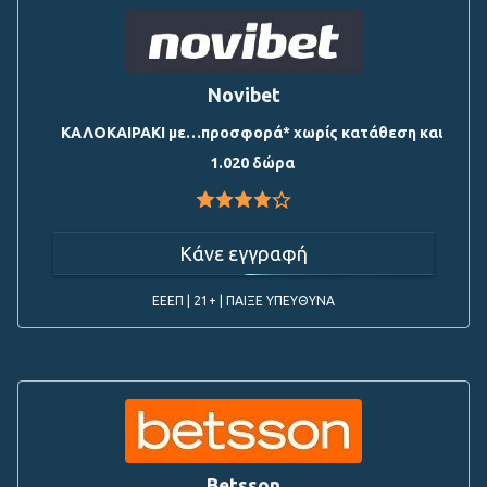
Novibet
ΚΑΛΟΚΑΙΡΑΚΙ με…προσφορά* χωρίς κατάθεση και
1.020 δώρα
Κάνε εγγραφή
ΕΕΕΠ | 21+ | ΠΑΙΞΕ ΥΠΕΥΘΥΝΑ
Betsson