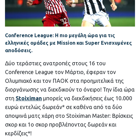
Conference League: Η πιο μεγάλη ώρα για τις
ελληνικές ομάδες με Μission και Super Ενισχυμένες
αποδόσεις.
Δύο τεράστιες ανατροπές στους 16 του
Conference League τον Μάρτιο, έφεραν τον
Ολυμπιακό και τον ΠΑΟΚ στα προημιτελικά της
διοργάνωσης να διεκδικούν το όνειρο! Την ίδια ώρα
στη
Stoiximan
μπορείς να διεκδικήσεις έως 10.000
ευρώ εντελώς δωρεάν* σε καθένα από τα δύο
αποψινά ματς χάρη στο Stoiximan Master: Βρίσκεις
σκορ και 1ο σκορ προβλέποντας δωρεάν και
κερδίζεις*!