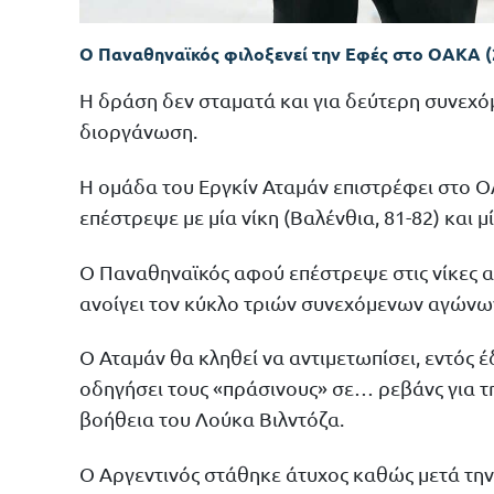
Ο Παναθηναϊκός φιλοξενεί την Εφές στο ΟΑΚΑ (2
Η δράση δεν σταματά και για δεύτερη συνεχό
διοργάνωση.
Η ομάδα του Εργκίν Αταμάν επιστρέφει στο Ο
επέστρεψε με μία νίκη (Βαλένθια, 81-82) και μ
Ο Παναθηναϊκός αφού επέστρεψε στις νίκες α
ανοίγει τον κύκλο τριών συνεχόμενων αγώνω
Ο Αταμάν θα κληθεί να αντιμετωπίσει, εντός 
οδηγήσει τους «πράσινους» σε… ρεβάνς για τη
βοήθεια του Λούκα Βιλντόζα.
Ο Αργεντινός στάθηκε άτυχος καθώς μετά την