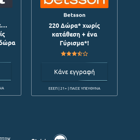
Betsson
ε…
220 Δώρα* χωρίς
ίς
κατάθεση + ένα
 δώρα
Γύρισμα*!
Κάνε εγγραφή
ΥΝΑ
ΕΕΕΠ | 21+ | ΠΑΙΞΕ ΥΠΕΥΘΥΝΑ
στην