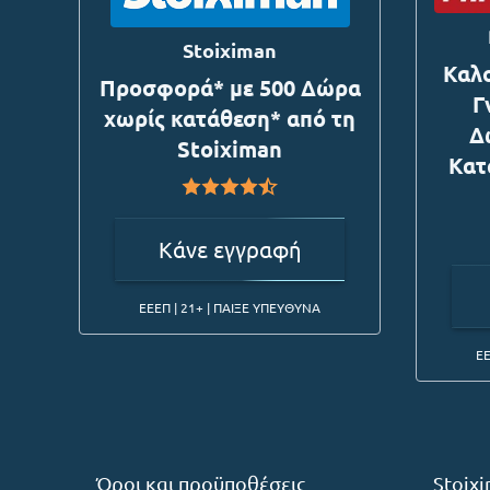
Stoiximan
Καλ
Προσφορά* με 500 Δώρα
Γ
χωρίς κατάθεση* από τη
Δ
Stoiximan
Κατ
Κάνε εγγραφή
ΕΕΕΠ | 21+ | ΠΑΙΞΕ ΥΠΕΥΘΥΝΑ
ΕΕ
Όροι και προϋποθέσεις
Stoix