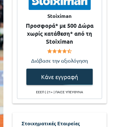
Stoiximan
Προσφορά* με 500 Δώρα
χωρίς κατάθεση* από τη
Stoiximan
Διάβασε την αξιολόγηση
Κάνε εγγραφή
ΕΕΕΠ | 21+ | ΠΑΙΞΕ ΥΠΕΥΘΥΝΑ
Στοιχηματικές Εταιρείες