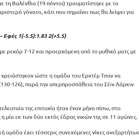
ε τη Βαλένθια (19 πόντοι) τραυματίστηκε με το
ριστερό γόνατο, κάτι που σημαίνει πως θα λείψει για
Εφές 1(-5.5):1.83 2(+5.5)
με ρεκόρ 7-12 και προερχόμενη από το μυθικό ματς με
ς χρειάστηκαν ώστε η ομάδα του Ερντέμ Τσαν να
130-126), παρά την υπερπροσπάθεια του Σέιν Λάρκιν
τελευταία της επιτυχία ήταν έναν μήνα πίσω, στο
ς η μία εκ των δύο εκτός έδρας νικών της σε 11 αγώνες.
κή ομάδα έχει τέσσερις συνεχόμενες νίκες ανεξαρτήτω