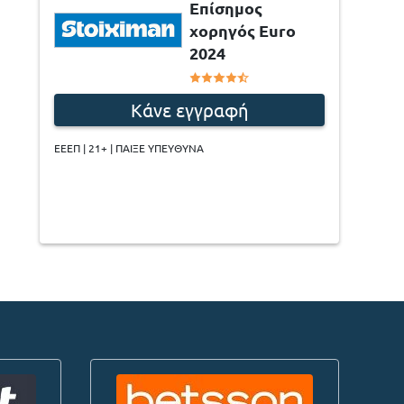
Επίσημος
χορηγός Euro
2024
Κάνε εγγραφή
ΕΕΕΠ | 21+ | ΠΑΙΞΕ ΥΠΕΥΘΥΝΑ