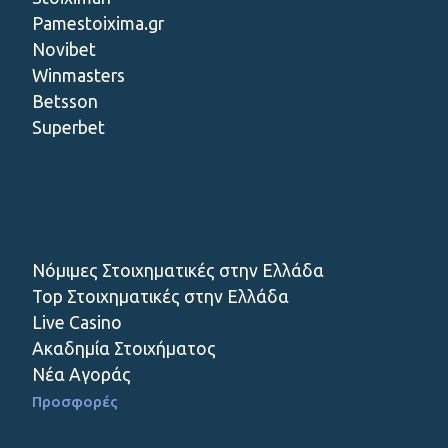
Pamestoixima.gr
Novibet
Winmasters
Betsson
Superbet
Νόμιμες Στοιχηματικές στην Ελλάδα
Top Στοιχηματικές στην Ελλάδα
Live Casino
Ακαδημία Στοιχήματος
Νέα Αγοράς
Προσφορές