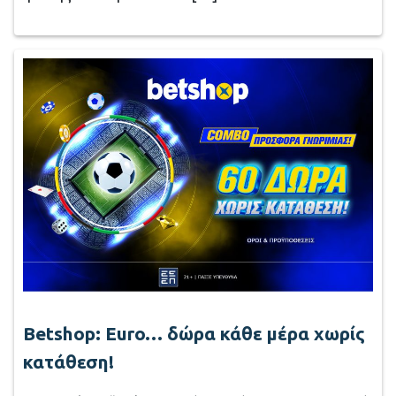
Betshop: Euro… δώρα κάθε μέρα χωρίς
κατάθεση!