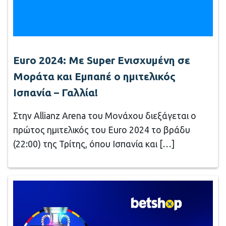
Euro 2024: Mε Super Ενισχυμένη σε
Μοράτα και Εμπαπέ ο ημιτελικός
Ισπανία – Γαλλία!
Στην Allianz Arena του Μονάχου διεξάγεται ο
πρώτος ημιτελικός του Euro 2024 το βράδυ
(22:00) της Τρίτης, όπου Ισπανία και […]