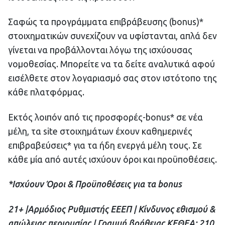
Σαφώς τα προγράμματα επιβράβευσης (bonus)*
στοιχηματικών συνεχίζουν να υφίστανται, απλά δεν
γίνεται να προβάλλονται λόγω της ισχύουσας
νομοθεσίας. Μπορείτε να τα δείτε αναλυτικά αφού
εισέλθετε στον λογαριασμό σας στον ιστότοπο της
κάθε πλατφόρμας.
Εκτός λοιπόν από τις προσφορές-bonus* σε νέα
μέλη, τα site στοιχημάτων έχουν καθημερινές
επιβραβεύσεις* για τα ήδη ενεργά μέλη τους. Σε
κάθε μία από αυτές ισχύουν όροι και προϋποθέσεις.
*Ισχύουν Όροι & Προϋποθέσεις για τα bonus
21+ |Αρμόδιος Ρυθμιστής ΕΕΕΠ | Κίνδυνος εθισμού &
απώλειας περιουσίας | Γραμμή βοήθειας ΚΕΘΕΑ: 210