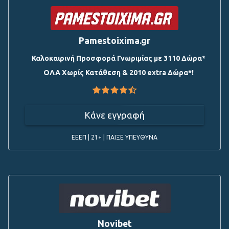
Pamestoixima.gr
Καλοκαιρινή Προσφορά Γνωριμίας με 3110 Δώρα*
ΟΛΑ Χωρίς Κατάθεση & 2010 extra Δώρα*!
Κάνε εγγραφή
ΕΕΕΠ | 21+ | ΠΑΙΞΕ ΥΠΕΥΘΥΝΑ
Novibet