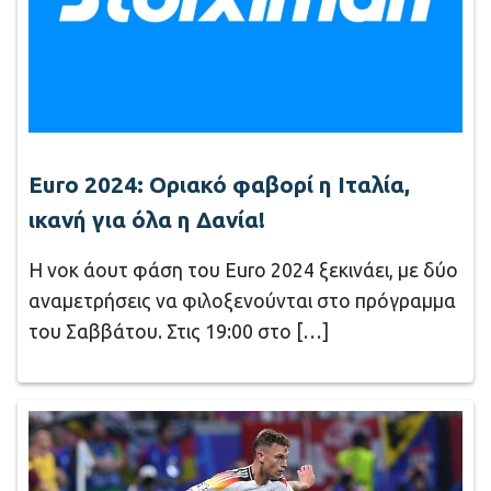
Euro 2024: Οριακό φαβορί η Ιταλία,
ικανή για όλα η Δανία!
Η νοκ άουτ φάση του Euro 2024 ξεκινάει, με δύο
αναμετρήσεις να φιλοξενούνται στο πρόγραμμα
του Σαββάτου. Στις 19:00 στο […]