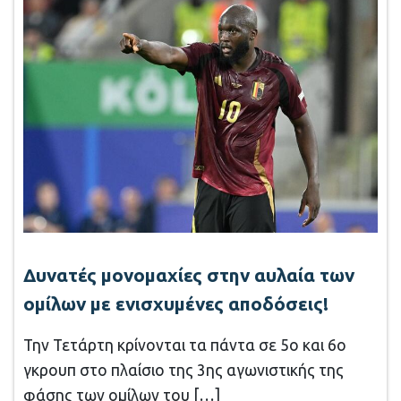
Δυνατές μονομαχίες στην αυλαία των
ομίλων με ενισχυμένες αποδόσεις!
Την Τετάρτη κρίνονται τα πάντα σε 5ο και 6ο
γκρουπ στο πλαίσιο της 3ης αγωνιστικής της
φάσης των ομίλων του […]