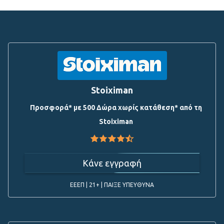
Stoiximan
Προσφορά* με 500 Δώρα χωρίς κατάθεση* από τη
Stoiximan
Κάνε εγγραφή
ΕΕΕΠ | 21+ | ΠΑΙΞΕ ΥΠΕΥΘΥΝΑ