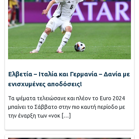
Ελβετία – Ιταλία και Γερμανία – Δανία με
ενισχυμένες αποδόσεις!
Τα ψέματα τελειώσανε και πλέον τo Euro 2024
μπαίνει το Σάββατο στην πιο καυτή περίοδο με
την έναρξη των «νοκ […]