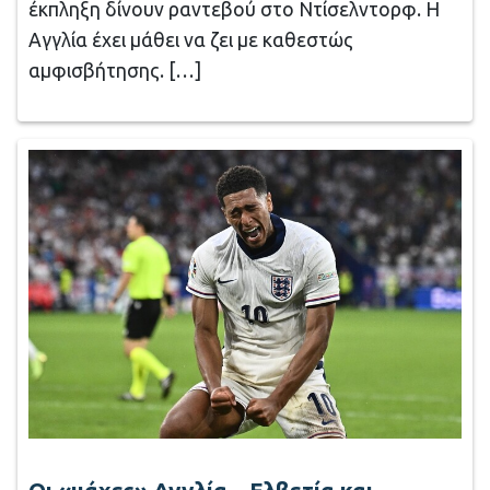
έκπληξη δίνουν ραντεβού στο Ντίσελντορφ. Η
Αγγλία έχει μάθει να ζει με καθεστώς
αμφισβήτησης. […]