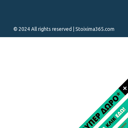
© 2024 All rights reserved | Stoixima365.com