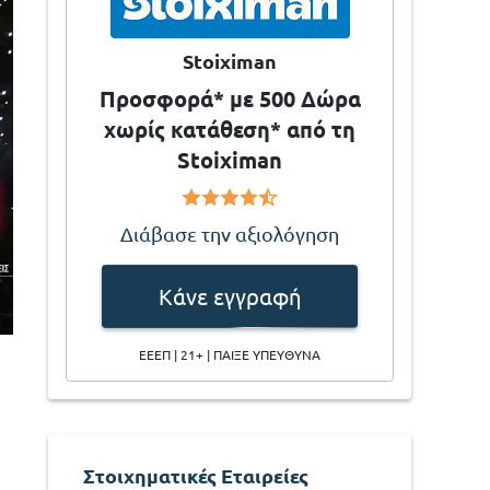
Stoiximan
Προσφορά* με 500 Δώρα
χωρίς κατάθεση* από τη
Stoiximan
Διάβασε την αξιολόγηση
Κάνε εγγραφή
ΕΕΕΠ | 21+ | ΠΑΙΞΕ ΥΠΕΥΘΥΝΑ
Στοιχηματικές Εταιρείες