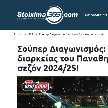
Skip
Skip
to
to
ΝΟΜΙΜΕΣ ΣΤ
navigation
content
Superbet
Stoiximan
Pamestoixima
Αρχική
»
ΝΕΑ
»
Σούπερ Διαγωνισμός: Κέρδισε 1 εισιτήριο διαρκείας
Novibet
Σούπερ Διαγωνισμός: 
Winmasters
Betsson
διαρκείας του Παναθ
σεζόν 2024/25!