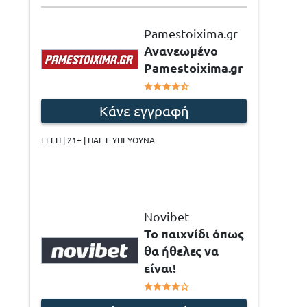
Pamestoixima.gr
Ανανεωμένο
Pamestoixima.gr
Κάνε εγγραφή
ΕΕΕΠ | 21+ | ΠΑΙΞΕ ΥΠΕΥΘΥΝΑ
Novibet
Το παιχνίδι όπως
θα ήθελες να
είναι!