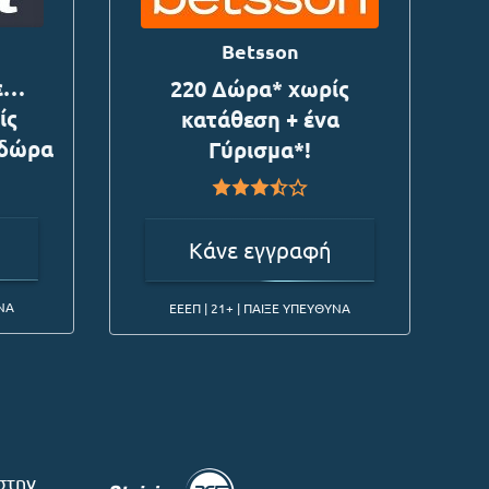
Betsson
ε…
220 Δώρα* χωρίς
ίς
κατάθεση + ένα
 δώρα
Γύρισμα*!
Κάνε εγγραφή
ΥΝΑ
ΕΕΕΠ | 21+ | ΠΑΙΞΕ ΥΠΕΥΘΥΝΑ
στην