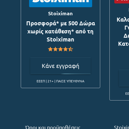
Stoiximan
Καλ
Προσφορά* με 500 Δώρα
Γ
χωρίς κατάθεση* από τη
Δ
Stoiximan
Κατ
Κάνε εγγραφή
ΕΕΕΠ | 21+ | ΠΑΙΞΕ ΥΠΕΥΘΥΝΑ
ΕΕ
Όροι και προϋποθέσεις
Stoix