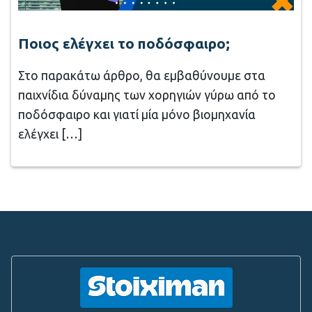
Ποιος ελέγχει το ποδόσφαιρο;
Στο παρακάτω άρθρο, θα εμβαθύνουμε στα
παιχνίδια δύναμης των χορηγιών γύρω από το
ποδόσφαιρο και γιατί μία μόνο βιομηχανία
ελέγχει […]