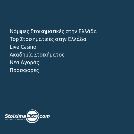
Νόμιμες Στοιχηματικές στην Ελλάδα
Top Στοιχηματικές στην Ελλάδα
Live Casino
Ακαδημία Στοιχήματος
Νέα Αγοράς
Προσφορές