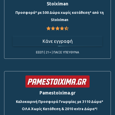
Stoiximan
Προσφορά* με 500 Δώρα χωρίς κατάθεση* από τη
Stoiximan
Κάνε εγγραφή
ΕΕΕΠ | 21+ | ΠΑΙΞΕ ΥΠΕΥΘΥΝΑ
Pamestoixima.gr
Καλοκαιρινή Προσφορά Γνωριμίας με 3110 Δώρα*
ΟΛΑ Χωρίς Κατάθεση & 2010 extra Δώρα*!