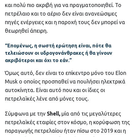
και πολύ πιο ακριβή για να πραγματοποιηθεί. Το
πετρέλαιο και το αέριο δεν είναι ανανεώσιμες
πηγές ενέργειες και η παροχή τους δεν μπορεί να
θεωρηθεί άπειρη.
“Επομένως, η σωστή ερώτηση είναι,
πότε
θα
τελειώσουν οι υδρογονάνθρακες ή θα γίνουν
ακριβότεροι και όχι το
εάν
.”
Όμως αυτό, δεν είναι το επίκεντρο μόνο του Elon
Musk ο οποίος προσπαθεί να πουλήσει ηλεκτρικά
αυτοκίνητα. Είναι αυτό που και οι ίδιες οι
πετρελαϊκές λένε από μόνες τους.
Σύμφωνα με την
Shell,
μία από τις μεγαλύτερες
πετρελαϊκές εταιρίες στον κόσμο, η κορύφωση της
παραγωγής πετρελαίου ήταν πίσω στο 2019 και η