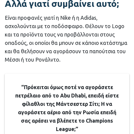
Αλλά γιατί συμβαίνει αυτό;
Είναι προφανές γιατί η Nike ή η Adidas,
ασχολούνται με το ποδόσφαιρο. Θέλουν το Logo
και τα προϊόντα τους να προβάλλονται στους
οπαδούς, οι οποίοι θα μπουν σε κάποιο κατάστημα
και θα θελήσουν να αγοράσουν τα παπούτσια του
Μέσσι ή του Ρονάλντο.
“Πρόκειται όμως ποτέ να αγοράσετε
πετρέλαιο από το Abu Dhabi, επειδή είστε
φίλαθλοι της Μάντσεστερ Σίτι; Η να
αγοράσετε αέριο από την Ρωσία επειδή
σας αρέσει να βλέπετε το Champions
League;”