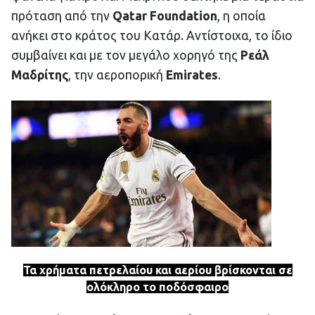
πρόταση από την
Qatar Foundation
, η οποία
ανήκει στο κράτος του Κατάρ. Αντίστοιχα, το ίδιο
συμβαίνει και με τον μεγάλο χορηγό της
Ρεάλ
Μαδρίτης
, την αεροπορική
Emirates
.
Τα χρήματα πετρελαίου και αερίου βρίσκονται σε
ολόκληρο το ποδόσφαιρο