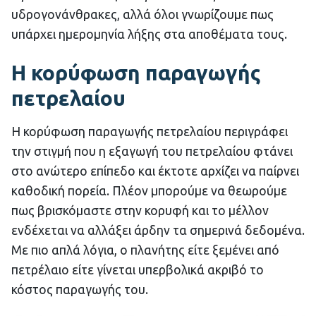
υδρογονάνθρακες, αλλά όλοι γνωρίζουμε πως
υπάρχει ημερομηνία λήξης στα αποθέματα τους.
Η κορύφωση παραγωγής
πετρελαίου
Η κορύφωση παραγωγής πετρελαίου περιγράφει
την στιγμή που η εξαγωγή του πετρελαίου φτάνει
στο ανώτερο επίπεδο και έκτοτε αρχίζει να παίρνει
καθοδική πορεία. Πλέον μπορούμε να θεωρούμε
πως βρισκόμαστε στην κορυφή και το μέλλον
ενδέχεται να αλλάξει άρδην τα σημερινά δεδομένα.
Με πιο απλά λόγια, ο πλανήτης είτε ξεμένει από
πετρέλαιο είτε γίνεται υπερβολικά ακριβό το
κόστος παραγωγής του.