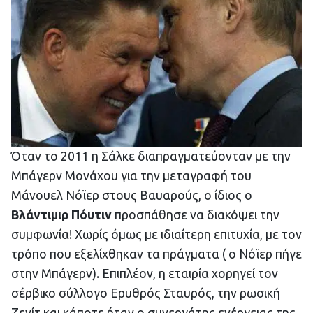
Όταν το 2011 η Σάλκε διαπραγματεύονταν με την
Μπάγερν Μονάχου για την μεταγραφή του
Μάνουελ Νόϊερ στους Βαυαρούς, ο ίδιος ο
Βλάντιμιρ Πόυτιν
προσπάθησε να διακόψει την
συμφωνία! Χωρίς όμως με ιδιαίτερη επιτυχία, με τον
τρόπο που εξελίχθηκαν τα πράγματα ( ο Νόϊερ πήγε
στην Μπάγερν). Επιπλέον, η εταιρία χορηγεί τον
σέρβικο σύλλογο Ερυθρός Σταυρός, την ρωσική
Ζενίτ και κάποτε ήταν ο συνεργάτης ενέργειας της