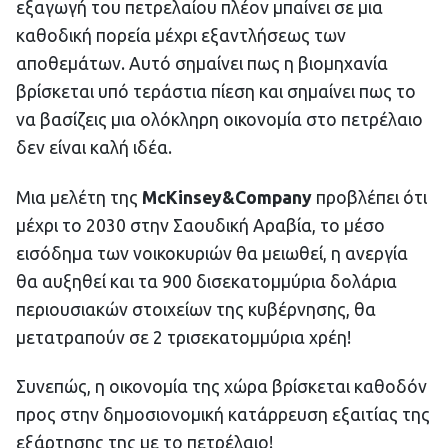
εξαγωγή του πετρελαίου πλέον μπαίνει σε μια
καθοδική πορεία μέχρι εξαντλήσεως των
αποθεμάτων. Αυτό σημαίνει πως η βιομηχανία
βρίσκεται υπό τεράστια πίεση και σημαίνει πως το
να βασίζεις μια ολόκληρη οικονομία στο πετρέλαιο
δεν είναι καλή ιδέα.
Μια μελέτη της
McKinsey&
Company
προβλέπει ότι
μέχρι το 2030 στην Σαουδική Αραβία, το μέσο
εισόδημα των νοικοκυριών θα μειωθεί, η ανεργία
θα αυξηθεί και τα 900 δισεκατομμύρια δολάρια
περιουσιακών στοιχείων της κυβέρνησης, θα
μετατραπούν σε 2 τρισεκατομμύρια χρέη!
Συνεπώς, η οικονομία της χώρα βρίσκεται καθοδόν
προς στην δημοσιονομική κατάρρευση εξαιτίας της
εξάρτησης της με το πετρέλαιο!