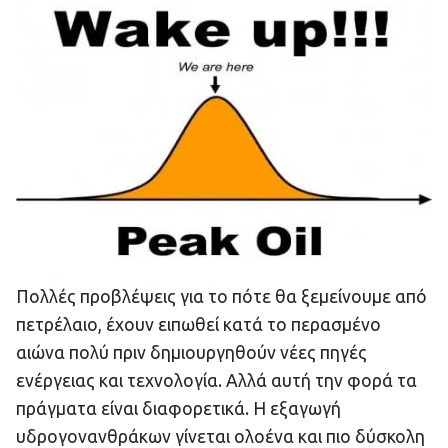
Πολλές προβλέψεις για το πότε θα ξεμείνουμε από
πετρέλαιο, έχουν ειπωθεί κατά το περασμένο
αιώνα πολύ πριν δημιουργηθούν νέες πηγές
ενέργειας και τεχνολογία. Αλλά αυτή την φορά τα
πράγματα είναι διαφορετικά. Η εξαγωγή
υδρογονανθράκων γίνεται ολοένα και πιο δύσκολη