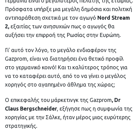
Γερμανία είναι ο μεγαλύτερος πελάτης της εταιρίας.
Πρόσφατα υπήρξε μια μεγάλη δημόσια και πολιτική
αντιπαράθεση σχετικά με τον αγωγό
Nord
Stream
2,
εξαιτίας των ανησυχιών πως ο αγωγός θα
αυξήσει την επιρροή της Ρωσίας στην Ευρώπη.
Γι’ αυτό τον λόγο, το μεγάλο ενδιαφέρον της
Gazprom, είναι να διατηρήσει ένα θετικό προφίλ
στο γερμανικό κοινό! Και τι καλύτερος τρόπος για
να το καταφέρει αυτό, από το να γίνει ο μεγάλος
χορηγός στο αγαπημένο άθλημα της χώρας;
Ο επικεφαλής του μάρκετινγκ της Gazprom
, Dr
Claus Bergschneider
, εξήγησε πως η συμφωνία της
χορηγίας με την Σάλκε, ήταν μέρος μιας ευρύτερης
στρατηγικής.