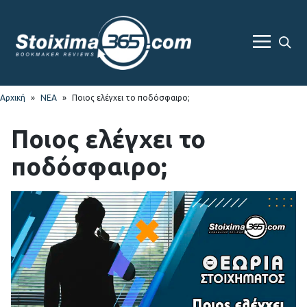
Skip
Skip
to
to
navigation
content
Sea
Menu
For
Αρχική
»
ΝΕΑ
»
Ποιος ελέγχει το ποδόσφαιρο;
Ποιος ελέγχει το
ποδόσφαιρο;