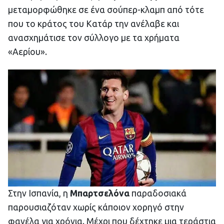
μεταμορφώθηκε σε ένα σούπερ-κλαμπ από τότε
που το κράτος του Κατάρ την ανέλαβε και
ανασχημάτισε τον σύλλογο με τα χρήματα
«Αερίου».
Στην Ισπανία, η
Μπαρτσελόνα
παραδοσιακά
παρουσιαζόταν χωρίς κάποιον χορηγό στην
φανέλα για χρόνια. Μέχρι που δέχτηκε μια τεράστια