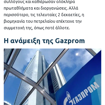
συλλόγους και καθιέρωσαν ολόκληρα
πρωταθλήματα και διοργανώσεις. Αλλά
περισσότερο, τις τελευταίες 2 δεκαετίες, η
βιομηχανία του πετρελαίου επέκτεινε την
συμμετοχή της, όπως ποτέ άλλοτε.
Η ανάμειξη της Gazprom