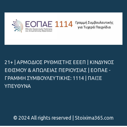
21+ | ΑΡΜΟΔΙΟΣ ΡΥΘΜΙΣΤΗΣ ΕΕΕΠ | ΚΙΝΔΥΝΟΣ
ΕΘΙΣΜΟΥ & ΑΠΩΛΕΙΑΣ ΠΕΡΙΟΥΣΙΑΣ | ΕΟΠΑΕ -
ΓΡΑΜΜΗ ΣΥΜΒΟΥΛΕΥΤΙΚΗΣ: 1114 | ΠΑΙΞΕ
ΥΠΕΥΘΥΝΑ
© 2024 All rights reserved | Stoixima365.com