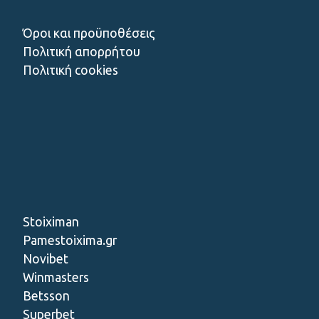
Όροι και προϋποθέσεις
Πολιτική απορρήτου
Πολιτική cookies
Stoiximan
Pamestoixima.gr
Novibet
Winmasters
Betsson
Superbet