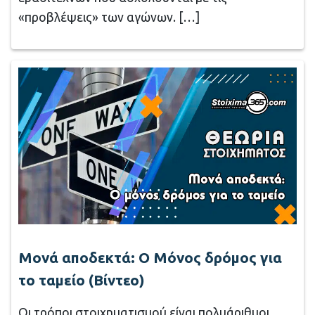
«προβλέψεις» των αγώνων. […]
Μονά αποδεκτά: Ο Μόνος δρόμος για
το ταμείο (Βίντεο)
Οι τρόποι στοιχηματισμού είναι πολυάριθμοι,