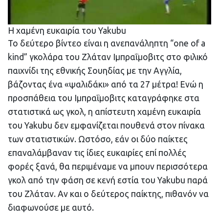
Η χαμένη ευκαιρία του Yakubu
Το δεύτερο βίντεο είναι η ανεπανάληπτη “one of a
kind” γκολάρα του Ζλάταν Ιμπραΐμοβιτς στο φιλικό
παιχνίδι της εθνικής Σουηδίας με την Αγγλία,
βάζοντας ένα «ψαλιδάκι» από τα 27 μέτρα! Ενώ η
προσπάθεια του Ιμπραΐμοβιτς καταγράφηκε στα
στατιστικά ως γκολ, η απίστευτη χαμένη ευκαιρία
του Yakubu δεν εμφανίζεται πουθενά στον πίνακα
των στατιστικών. Ωστόσο, εάν οι δύο παίκτες
επαναλάμβαναν τις ίδιες ευκαιρίες επί πολλές
φορές ξανά, θα περιμέναμε να μπουν περισσότερα
γκολ από την φάση σε κενή εστία του Yakubu παρά
του Ζλάταν. Αν και ο δεύτερος παίκτης, πιθανόν να
διαφωνούσε με αυτό.