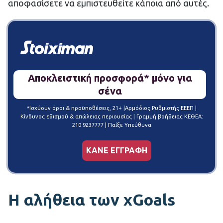
αποφασίσετε να εμπιστευθείτε κάποια από αυτές.
Αποκλειστική προσφορά* μόνο για
σένα
*Ισχύουν όροι & προϋποθέσεις, 21+ |Αρμόδιος Ρυθμιστής ΕΕΕΠ |
Κίνδυνος εθισμού & απώλειας περιουσίας | Γραμμή βοήθειας ΚΕΘΕΑ:
210 9237777 | Παίξε Υπεύθυνα
ΚΑΝΕ ΕΓΓΡΑΦΗ
Η αλήθεια των xGoals