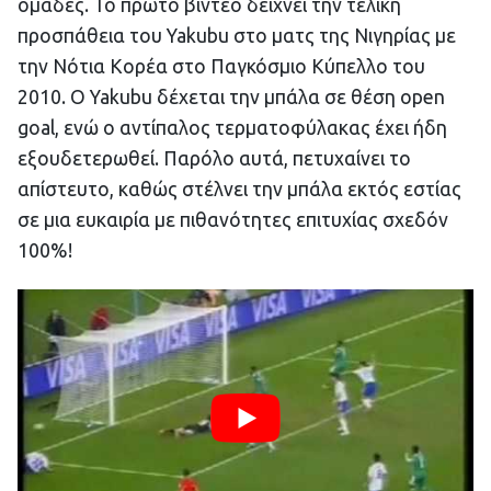
ομάδες. Το πρώτο βίντεο δείχνει την τελική
προσπάθεια του Yakubu στο ματς της Νιγηρίας με
την Νότια Κορέα στο Παγκόσμιο Κύπελλο του
2010. Ο Yakubu δέχεται την μπάλα σε θέση open
goal, ενώ ο αντίπαλος τερματοφύλακας έχει ήδη
εξουδετερωθεί. Παρόλο αυτά, πετυχαίνει το
απίστευτο, καθώς στέλνει την μπάλα εκτός εστίας
σε μια ευκαιρία με πιθανότητες επιτυχίας σχεδόν
100%!