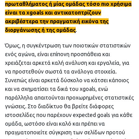
πρωταθλήματος ή μίας ομάδας τόσο πιο χρήσιμα
είναι τα xgoals και αντικατοπτρίζουν
ακριβέστερα την πραγματική εικόνα της
διοργάνωσης ή της ομάδας
.
Όμως, η συγκέντρωση των ποιοτικών στατιστικών
ενός αγώνα, είναι επίπονη προσπάθεια και
χρειάζεται αρκετά καλή ανάλυση και εργαλεία, για
να προστεθούν σωστά τα ανάλογα στοιχεία.
Συνεπώς είναι αρκετά δύσκολο να κάτσει κάποιος
και να σχηματίσει τα δικά του xgoals, ενώ
παράλληλα απαιτούνται προχωρημένες στατιστικές
γνώσεις. Στο διαδίκτυο θα βρείτε διάφορες
ιστοσελίδες που παρέχουν expected goals για κάθε
ομάδα, ωστόσο είναι καλό και πρέπει να
πραγματοποιείτε σύγκριση των σελίδων προτού