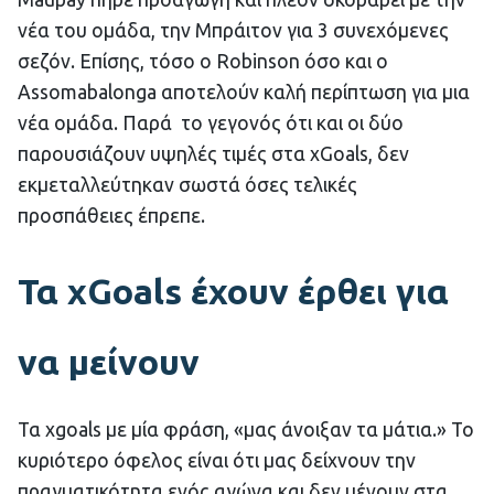
νέα του ομάδα, την Μπράιτον για 3 συνεχόμενες
σεζόν. Επίσης, τόσο ο Robinson όσο και ο
Assomabalonga αποτελούν καλή περίπτωση για μια
νέα ομάδα. Παρά το γεγονός ότι και οι δύο
παρουσιάζουν υψηλές τιμές στα xGoals, δεν
εκμεταλλεύτηκαν σωστά όσες τελικές
προσπάθειες έπρεπε.
Τα xGoals έχουν έρθει για
να μείνουν
Τα xgοals με μία φράση, «μας άνοιξαν τα μάτια.» Το
κυριότερο όφελος είναι ότι μας δείχνουν την
πραγματικότητα ενός αγώνα και δεν μένουν στα