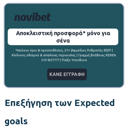
Αποκλειστική προσφορά* μόνο για
σένα
*Ισχύουν όροι & προϋποθέσεις, 21+ |Αρμόδιος Ρυθμιστής ΕΕΕΠ |
Κίνδυνος εθισμού & απώλειας περιουσίας | Γραμμή βοήθειας ΚΕΘΕΑ:
210 9237777 | Παίξε Υπεύθυνα
ΚΑΝΕ ΕΓΓΡΑΦΗ
Επεξήγηση των Expected
goals