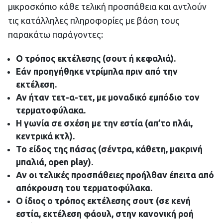
μικροσκόπιο κάθε τελική προσπάθεια και αντλούν
τις κατάλληλες πληροφορίες με βάση τους
παρακάτω παράγοντες:
Ο τρόπος εκτέλεσης (σουτ ή κεφαλιά).
Εάν προηγήθηκε ντρίμπλα πριν από την
εκτέλεση.
Αν ήταν τετ-α-τετ, με μοναδικό εμπόδιο τον
τερματοφύλακα.
Η γωνία σε σχέση με την εστία (απ’το πλάι,
κεντρικά κτλ).
Το είδος της πάσας (σέντρα, κάθετη, μακρινή
μπαλιά, open play).
Αν οι τελικές προσπάθειες προήλθαν έπειτα από
απόκρουση του τερματοφύλακα.
Ο ίδιος ο τρόπος εκτέλεσης σουτ (σε κενή
εστία, εκτέλεση φάουλ, στην κανονική ροή