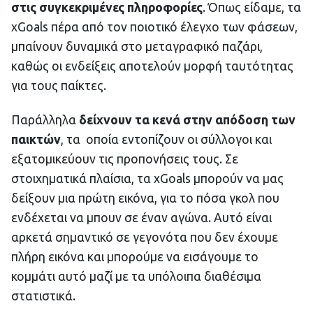
στις συγκεκριμένες πληροφορίες
. Όπως είδαμε, τα
xGoals πέρα από τον ποιοτικό έλεγχο των φάσεων,
μπαίνουν δυναμικά στο μεταγραφικό παζάρι,
καθώς οι ενδείξεις αποτελούν μορφή ταυτότητας
για τους παίκτες.
Παράλληλα
δείχνουν τα κενά στην απόδοση των
παικτών
, τα οποία εντοπίζουν οι σύλλογοι και
εξατομικεύουν τις προπονήσεις τους. Σε
στοιχηματικά πλαίσια, τα xGoals μπορούν να μας
δείξουν μια πρώτη εικόνα, για το πόσα γκολ που
ενδέχεται να μπουν σε έναν αγώνα. Αυτό είναι
αρκετά σημαντικό σε γεγονότα που δεν έχουμε
πλήρη εικόνα και μπορούμε να εισάγουμε το
κομμάτι αυτό μαζί με τα υπόλοιπα διαθέσιμα
στατιστικά.