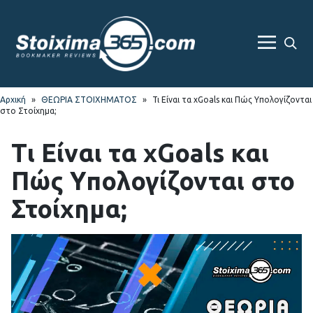
Skip
Skip
to
to
navigation
content
Sea
Menu
For
Αρχική
»
ΘΕΩΡΙΑ ΣΤΟΙΧΗΜΑΤΟΣ
»
Τι Είναι τα xGoals και Πώς Υπολογίζονται
στο Στοίχημα;
Τι Είναι τα xGoals και
Πώς Υπολογίζονται στο
Στοίχημα;