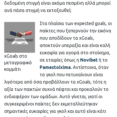
δεδομένη στιγμή είναι ακόμα πεσμένη αλλά μπορεί
ανά πάσα στιγμή να εκτοξευθεί;
Στα πλαίσια των expected goals, οι
παίκτες που ξεπερνούν την εικόνα
που αποδίδουν τα xGoals,
αποκτούν υπεραξία και είναι καλή
ευκαιρία για αγορά στο στοίχημα,
xGoals στο
σε εταιρίες όπως η
Novibet
ή το
μεταγραφικό
Pamestoixima
. Αντίστοιχα, όταν
κομμάτι
τα γκολ που πετυχαίνουν είναι
λιγότερα από όσα προβάλλουν τα xGoals, τότε η
αξία των παικτών συχνά πέφτει και προκαλούν το
ενδιαφέρον των ομάδων. Αυτό γίνεται, γιατί οι
συγκεκριμένοι παίκτες δεν εκμεταλλεύτηκαν
σημαντικές ευκαιρίες για γκολ και αυτό είναι κάτι