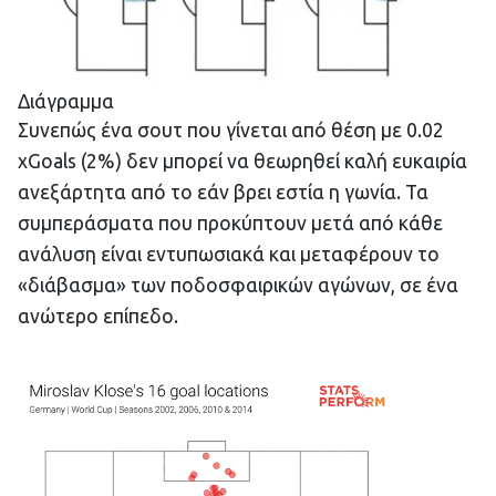
Διάγραμμα
Συνεπώς ένα σουτ που γίνεται από θέση με 0.02
xGoals (2%) δεν μπορεί να θεωρηθεί καλή ευκαιρία
ανεξάρτητα από το εάν βρει εστία η γωνία. Τα
συμπεράσματα που προκύπτουν μετά από κάθε
ανάλυση είναι εντυπωσιακά και μεταφέρουν το
«διάβασμα» των ποδοσφαιρικών αγώνων, σε ένα
ανώτερο επίπεδο.