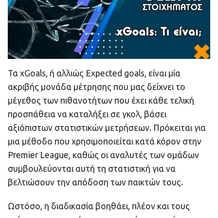
Τα xGoals, ή αλλιώς Expected goals, είναι μία
ακριβής μονάδα μέτρησης που μας δείχνει το
μέγεθος των πιθανοτήτων που έχει κάθε τελική
προσπάθεια να καταλήξει σε γκολ, βάσει
αξιόπιστων στατιστικών μετρήσεων. Πρόκειται για
μια μέθοδο που χρησιμοποιείται κατά κόρον στην
Premier League, καθώς οι αναλυτές των ομάδων
συμβουλεύονται αυτή τη στατιστική για να
βελτιώσουν την απόδοση των παικτών τους.
Ωστόσο, η διαδικασία βοηθάει, πλέον και τους