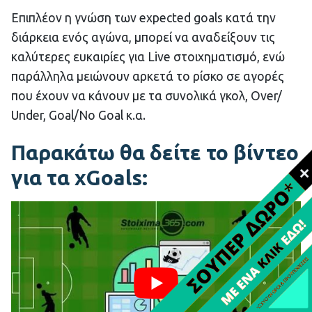
Επιπλέον η γνώση των expected goals κατά την
διάρκεια ενός αγώνα, μπορεί να αναδείξουν τις
καλύτερες ευκαιρίες για Live στοιχηματισμό, ενώ
παράλληλα μειώνουν αρκετά το ρίσκο σε αγορές
που έχουν να κάνουν με τα συνολικά γκολ, Over/
Under, Goal/No Goal κ.α.
Παρακάτω θα δείτε το βίντεο
για τα xGoals
: