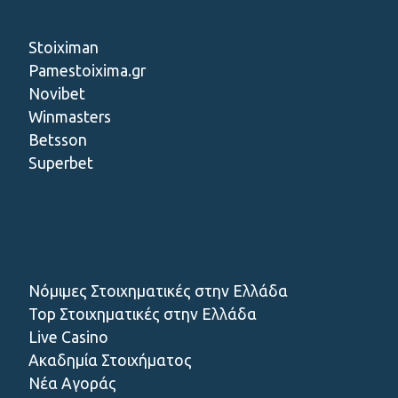
Stoiximan
Pamestoixima.gr
Novibet
Winmasters
Betsson
Superbet
Νόμιμες Στοιχηματικές στην Ελλάδα
Top Στοιχηματικές στην Ελλάδα
Live Casino
Ακαδημία Στοιχήματος
Νέα Αγοράς