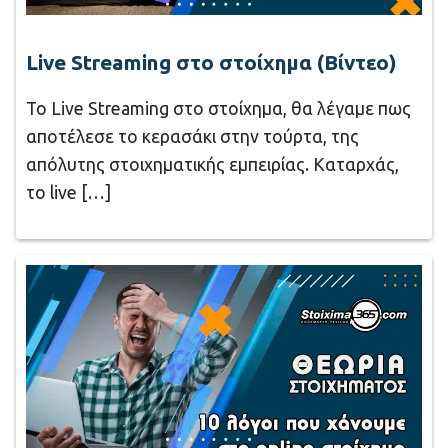
Live Streaming στο στοίχημα (Βίντεο)
Το Live Streaming στο στοίχημα, θα λέγαμε πως
αποτέλεσε το κερασάκι στην τούρτα, της
απόλυτης στοιχηματικής εμπειρίας. Καταρχάς,
το live […]