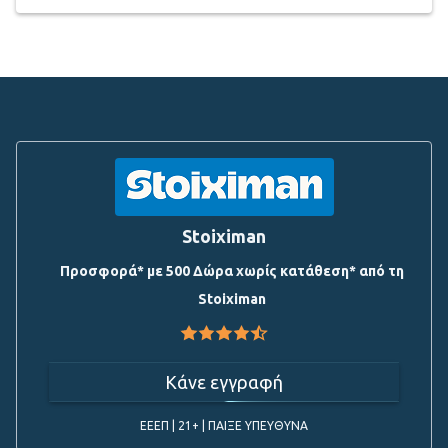
Stoiximan
Προσφορά* με 500 Δώρα χωρίς κατάθεση* από τη
Stoiximan
Κάνε εγγραφή
ΕΕΕΠ | 21+ | ΠΑΙΞΕ ΥΠΕΥΘΥΝΑ