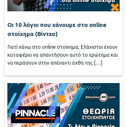
Οι 10 λόγοι που χάνουμε στο online
στοίχημα (Βίντεο)
Γιατί χάνω στο online στοίχημα; Ελάχιστοι έχουν
καταφέρει να απαντήσουν αυτό το ερώτημα και
να περάσουν στην απέναντι όχθη της […]