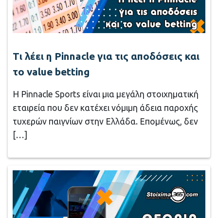
Τι λέει η Pinnacle για τις αποδόσεις και
το value betting
Η Pinnacle Sports είναι μια μεγάλη στοιχηματική
εταιρεία που δεν κατέχει νόμιμη άδεια παροχής
τυχερών παιγνίων στην Ελλάδα. Επομένως, δεν
[…]