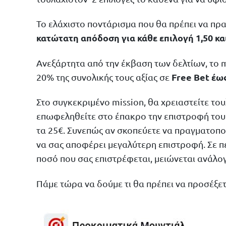
Το ελάχιστο ποντάρισμα που θα πρέπει να πρα
κατώτατη απόδοση για κάθε επιλογή 1,50 κ
Ανεξάρτητα από την έκβαση των δελτίων, το 
Free Bet έω
20% της συνολικής τους αξίας σε
Στο συγκεκριμένο mission, θα χρειαστείτε του
επωφεληθείτε στο έπακρο την επιστροφή του 
τα 25€. Συνεπώς αν σκοπεύετε να πραγματοπο
να σας αποφέρει μεγαλύτερη επιστροφή. Σε π
ποσό που σας επιστρέφεται, μειώνεται ανάλο
Πάμε τώρα να δούμε τι θα πρέπει να προσέξετ