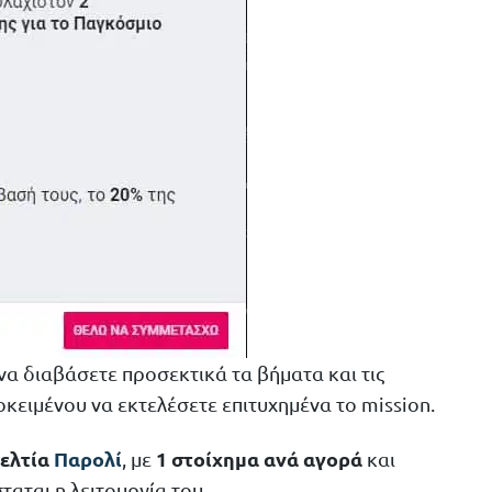
να διαβάσετε προσεκτικά τα βήματα και τις
οκειμένου να εκτελέσετε επιτυχημένα το mission.
δελτία
Παρολί
1 στοίχημα ανά αγορά
, με
και
ταται η λειτουργία του.