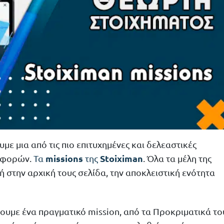
ε μια από τις πιο επιτυχημένες και δελεαστικές
missions
Stoiximan
οσφορών.
Τα
της
. Όλα τα μέλη της
ή στην αρχική τους σελίδα, την αποκλειστική ενότητα
υμε ένα πραγματικό mission, από τα Προκριματικά το