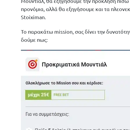
Μουντιάλ, θα εξηγήσουμε την πρόκληση πίσω
προνόμια, αλλά θα εξηγήσουμε και τα πλεον
Stoiximan.
Το παρακάτω mission, σας δίνει την δυνατότητ
δούμε πως: