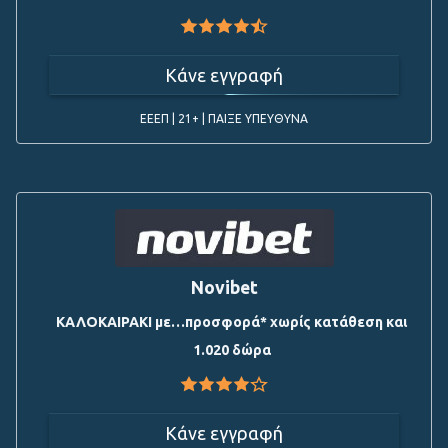
Κάνε εγγραφή
ΕΕΕΠ | 21+ | ΠΑΙΞΕ ΥΠΕΥΘΥΝΑ
Novibet
ΚΑΛΟΚΑΙΡΑΚΙ με…προσφορά* χωρίς κατάθεση και
1.020 δώρα
Κάνε εγγραφή