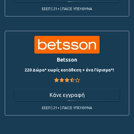
ΕΕΕΠ | 21+ | ΠΑΙΞΕ ΥΠΕΥΘΥΝΑ
Betsson
220 Δώρα* χωρίς κατάθεση + ένα Γύρισμα*!
Κάνε εγγραφή
ΕΕΕΠ | 21+ | ΠΑΙΞΕ ΥΠΕΥΘΥΝΑ