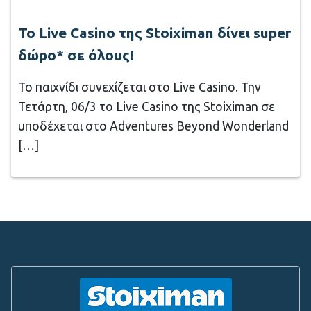
Το Live Casino της Stoiximan δίνει super
δώρο* σε όλους!
Το παιχνίδι συνεχίζεται στο Live Casino. Την
Τετάρτη, 06/3 το Live Casino της Stoiximan σε
υποδέχεται στο Adventures Beyond Wonderland
[…]