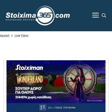
Skip
Skip
to
to
navigation
content
Sea
Menu
For
Αρχική
»
Live Csino