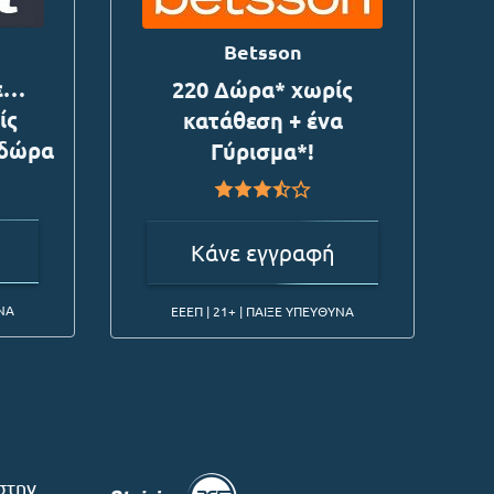
Betsson
ε…
220 Δώρα* χωρίς
ίς
κατάθεση + ένα
 δώρα
Γύρισμα*!
Κάνε εγγραφή
ΥΝΑ
ΕΕΕΠ | 21+ | ΠΑΙΞΕ ΥΠΕΥΘΥΝΑ
στην