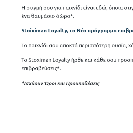
Η στιγμή σου για παιχνίδι είναι εδώ, όποια στ
ένα θαυμάσιο δώρο*.
Stoiximan Loyalty, το Νέο πρόγραμμα επιβ
Το παιχνίδι σου αποκτά περισσότερη ουσία, 
To Stoximan Loyalty ήρθε και κάθε σου προσπ
επιβραβεύσεις*.
*Ισχύουν Όροι και Προϋποθέσεις