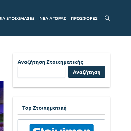
ΙΑ STOIXIMA365
ΝΕΑ ΑΓΟΡΑΣ
ΠΡΟΣΦΟΡΕΣ
Search
Form
ΜΑΤΟΣ
ΙΣΤΕΣ
Αναζήτηση Στοιχηματικής
ΜΑΤΟΣ
Αναζήτηση
Top Στοιχηματική