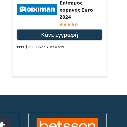
Επίσημος
χορηγός Euro
2024
Κάνε εγγραφή
ΕΕΕΠ | 21+ | ΠΑΙΞΕ ΥΠΕΥΘΥΝΑ