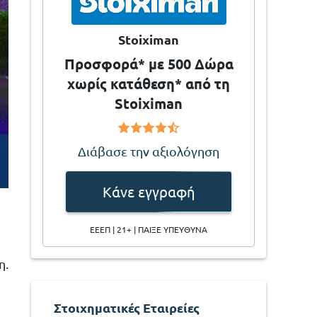
Stoiximan
Προσφορά* με 500 Δώρα
χωρίς κατάθεση* από τη
Stoiximan
Διάβασε την αξιολόγηση
Κάνε εγγραφή
ΕΕΕΠ | 21+ | ΠΑΙΞΕ ΥΠΕΥΘΥΝΑ
η.
Στοιχηματικές Εταιρείες