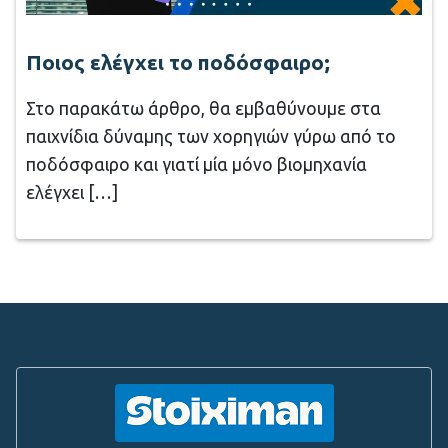
Ποιος ελέγχει το ποδόσφαιρο;
Στο παρακάτω άρθρο, θα εμβαθύνουμε στα
παιχνίδια δύναμης των χορηγιών γύρω από το
ποδόσφαιρο και γιατί μία μόνο βιομηχανία
ελέγχει […]