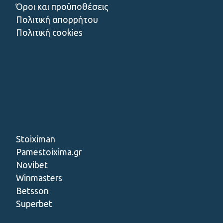
Όροι και προϋποθέσεις
Πολιτική απορρήτου
Πολιτική cookies
Stoiximan
Pamestoixima.gr
Novibet
Winmasters
Betsson
Superbet