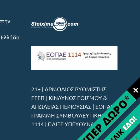
στην
ν Ελλάδα
21+ | ΑΡΜΟΔΙΟΣ ΡΥΘΜΙΣΤΗΣ
ΕΕΕΠ | ΚΙΝΔΥΝΟΣ ΕΘΙΣΜΟΥ &
ΑΠΩΛΕΙΑΣ ΠΕΡΙΟΥΣΙΑΣ | ΕΟΠΑΕ -
ΓΡΑΜΜΗ ΣΥΜΒΟΥΛΕΥΤΙΚΗΣ:
1114 | ΠΑΙΞΕ ΥΠΕΥΘΥΝΑ