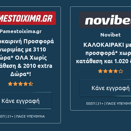
Pamestoixima.gr
Novibet
οκαιρινή Προσφορά
ΚΑΛΟΚΑΙΡΑΚΙ μ
νωριμίας με 3110
προσφορά* χωρ
ώρα* ΟΛΑ Χωρίς
κατάθεση και 1.020
άθεση & 2010 extra
Δώρα*!
Κάνε εγγραφή
Κάνε εγγραφή
ΕΕΕΠ | 21+ | ΠΑΙΞΕ ΥΠΕΥΘ
ΕΠ | 21+ | ΠΑΙΞΕ ΥΠΕΥΘΥΝΑ