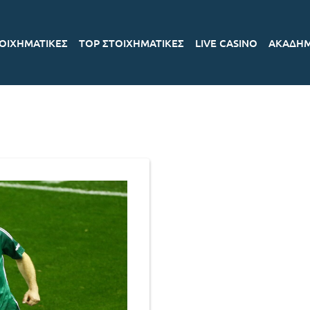
ΟΙΧΗΜΑΤΙΚΕΣ
ΤΟP ΣΤΟΙΧΗΜΑΤΙΚΕΣ
LIVE CASINO
ΑΚΑΔΗΜ
Top
Winmasters
ΘΕΩΡΙΑ
στοιχηματικές
ΣΤΟΙΧΗ
.gr
με βάση τις
ΘΕΩΡΙΑ
αποδόσεις
ΚΑΖΙΝΟ
ΥΠΟΛΟΓ
ΣΤΟΙΧΗ