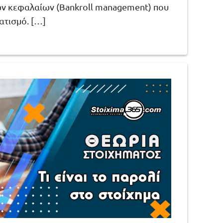
ων κεφαλαίων (Bankroll management) που
ατισμό. […]