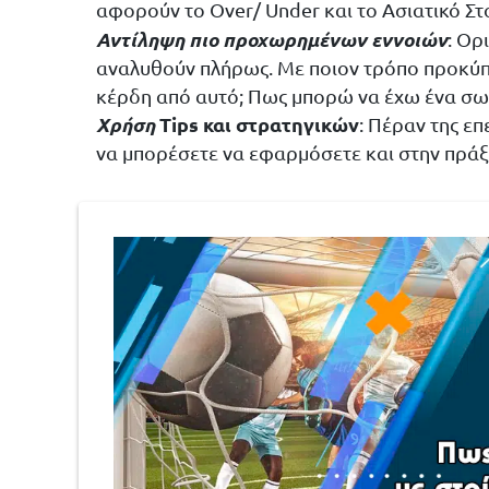
αφορούν το
Over
/
Under
και το Ασιατικό Στ
Αντίληψη πιο προχωρημένων εννοιών
: Ορ
αναλυθούν πλήρως. Με ποιον τρόπο προκύπ
κέρδη από αυτό; Πως μπορώ να έχω ένα σ
Χρήση
Tips
και στρατηγικών
: Πέραν της ε
να μπορέσετε να εφαρμόσετε και στην πράξ