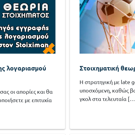
ης λογαριασμού
Στοιχηματική θεωρ
Η στρατηγική με late g
υποσχόμενη, καθώς βα
σας οι απορίες και θα
γκολ στα τελευταία […
ποιήσετε με επιτυχία