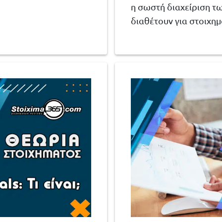
η σωστή διαχείριση τ
διαθέτουν για στοιχημ