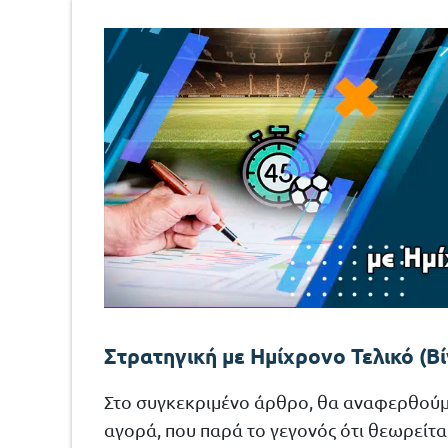
Στρατηγική με Ημίχρονο Τελικό (Βί
Στο συγκεκριμένο άρθρο, θα αναφερθούμε
αγορά, που παρά το γεγονός ότι θεωρείτα