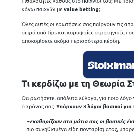
πιθανότητες λάθους στο παιχνίδι του; Με ποι
value
betting
κάνω παιχνίδι με
;
Όλες αυτές οι ερωτήσεις σας παίρνουν τις απ
σειρά από
tips
και κορυφαίες στρατηγικές που
αποκομίσετε ακόμα περισσότερα κέρδη.
Τι κερδίζω με τη Θεωρία 
Θα ρωτήσετε, απόλυτα εύλογα, για ποιο λόγο 
Υπάρχουν 3 λόγοι βασικοί για
ο χρόνος σας.
Ξεκαθαρίζουν στα μάτια σας οι βασικές έν
πιο συνηθισμένα είδη πονταρίσματος, μπορε