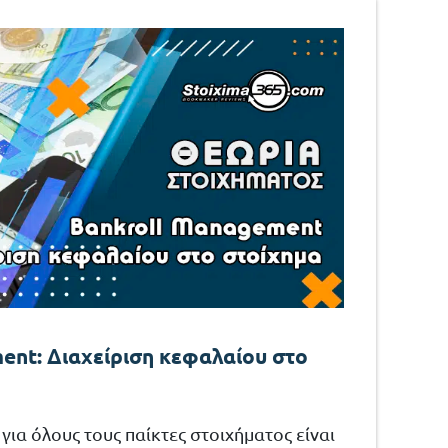
ent: Διαχείριση κεφαλαίου στο
για όλους τους παίκτες στοιχήματος είναι