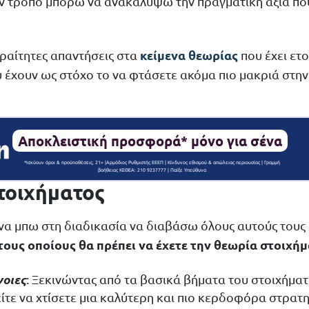
ον τρόπο μπορώ να ανακαλύψω την πραγματική αξία που
κείμενα θεωρίας
αραίτητες απαντήσεις στα
που έχει ετ
 έχουν ως στόχο το να φτάσετε ακόμα πιο μακριά στην
Αποκλειστική προσφορά* μόνο για σένα
*Ισχύουν όροι & προϋποθέσεις, 21+ |Αρμόδιος Ρυθμιστής ΕΕΕΠ | Κίνδυνος εθισμού & απώλειας περιουσίας | Γραμμή
βοήθειας ΚΕΘΕΑ: 210 9237777 | Παίξε Υπεύθυνα
Στοιχήματος
να μπω στη διαδικασία να διαβάσω όλους αυτούς τους 
 τους οποίους θα πρέπει να έχετε την θεωρία στοιχή
νοιες
: Ξεκινώντας από τα βασικά βήματα του στοιχήματο
ίτε να χτίσετε μια καλύτερη και πιο κερδοφόρα στρατη