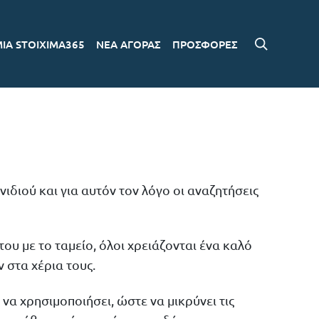
ΙΑ STOIXIMA365
ΝΕΑ ΑΓΟΡΑΣ
ΠΡΟΣΦΟΡΕΣ
Search
Form
ΜΑΤΟΣ
ΙΣΤΕΣ
ΜΑΤΟΣ
ιδιού και για αυτόν τον λόγο οι αναζητήσεις
ου με το ταμείο, όλοι χρειάζονται ένα καλό
 στα χέρια τους.
 να χρησιμοποιήσει, ώστε να μικρύνει τις