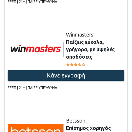
ΕΕΕΠ | 21+ | ΠΑΙΞΕ ΥΠΕΥΘΥΝΑ
Winmasters
Παίζεις εύκολα,
γρήγορα, με υψηλές
αποδόσεις
Κάνε εγγραφή
ΕΕΕΠ | 21+ | ΠΑΙΞΕ ΥΠΕΥΘΥΝΑ
Betsson
Επίσημος χορηγός