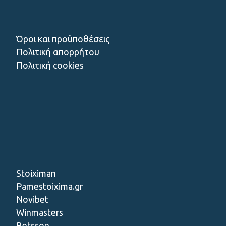
Όροι και προϋποθέσεις
Πολιτική απορρήτου
Πολιτική cookies
Stoiximan
Pamestoixima.gr
Novibet
Winmasters
Betsson