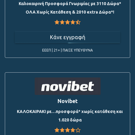
Καλοκαιρινή Προσφορά Γνωριμίας με 3110 Δώρα*
ΟΛΑ Χωρίς Κατάθεση & 2010 extra Δώρα*!
Κάνε εγγραφή
ΕΕΕΠ | 21+ | ΠΑΙΞΕ ΥΠΕΥΘΥΝΑ
Novibet
ΚΑΛΟΚΑΙΡΑΚΙ με…προσφορά* χωρίς κατάθεση και
1.020 δώρα