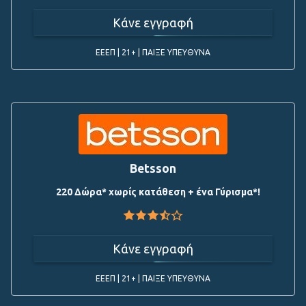
Κάνε εγγραφή
ΕΕΕΠ | 21+ | ΠΑΙΞΕ ΥΠΕΥΘΥΝΑ
Betsson
220 Δώρα* χωρίς κατάθεση + ένα Γύρισμα*!
Κάνε εγγραφή
ΕΕΕΠ | 21+ | ΠΑΙΞΕ ΥΠΕΥΘΥΝΑ