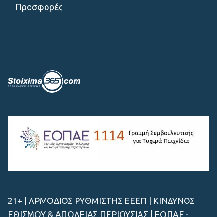
Προσφορές
21+ | ΑΡΜΟΔΙΟΣ ΡΥΘΜΙΣΤΗΣ ΕΕΕΠ | ΚΙΝΔΥΝΟΣ
ΕΘΙΣΜΟΥ & ΑΠΩΛΕΙΑΣ ΠΕΡΙΟΥΣΙΑΣ | ΕΟΠΑΕ -