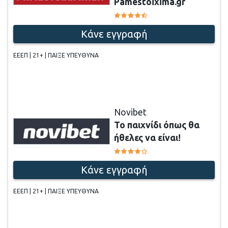
Pamestoixima.gr
Κάνε εγγραφή
ΕΕΕΠ | 21+ | ΠΑΙΞΕ ΥΠΕΥΘΥΝΑ
Novibet
Το παιχνίδι όπως θα
ήθελες να είναι!
Κάνε εγγραφή
ΕΕΕΠ | 21+ | ΠΑΙΞΕ ΥΠΕΥΘΥΝΑ