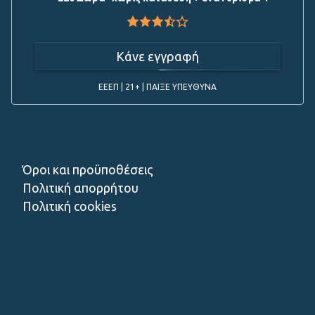
Κάνε εγγραφή
ΕΕΕΠ | 21+ | ΠΑΙΞΕ ΥΠΕΥΘΥΝΑ
Όροι και προϋποθέσεις
Πολιτική απορρήτου
Πολιτική cookies