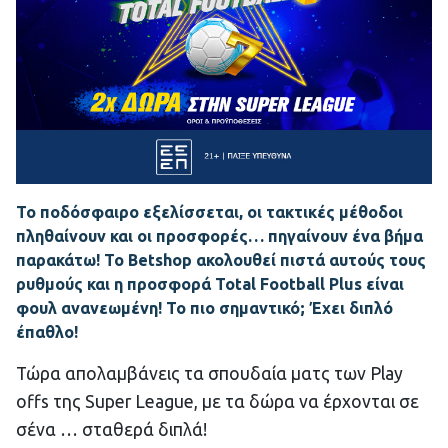
Το ποδόσφαιρο εξελίσσεται, οι τακτικές μέθοδοι
πληθαίνουν και οι προσφορές… πηγαίνουν ένα βήμα
παρακάτω! Το
Betshop
ακολουθεί πιστά αυτούς τους
ρυθμούς και η προσφορά
Total Football Plus
είναι
φουλ ανανεωμένη! Το πιο σημαντικό; Έχει διπλό
έπαθλο!
Τώρα απολαμβάνεις τα σπουδαία ματς των Play
offs της Super League, με τα δώρα να έρχονται σε
σένα … σταθερά διπλά!