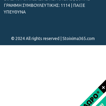
ΓΡΑΜΜΗ ΣΥΜΒΟΥΛΕΥΤΙΚΗΣ: 1114 | ΠΑΙΞΕ
ΥΠΕΥΘΥΝΑ
© 2024 All rights reserved | Stoixima365.com