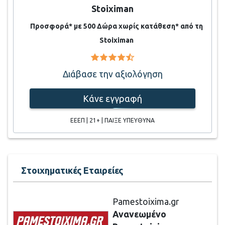
Stoiximan
Προσφορά* με 500 Δώρα χωρίς κατάθεση* από τη
Stoiximan
Διάβασε την αξιολόγηση
Κάνε εγγραφή
ΕΕΕΠ | 21+ | ΠΑΙΞΕ ΥΠΕΥΘΥΝΑ
Στοιχηματικές Εταιρείες
Pamestoixima.gr
Ανανεωμένο