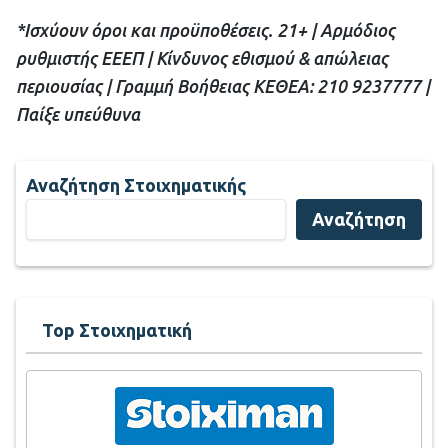
*Ισχύουν όροι και προϋποθέσεις. 21+ | Αρμόδιος
ρυθμιστής ΕΕΕΠ | Κίνδυνος εθισμού & απώλειας
περιουσίας | Γραμμή Βοήθειας ΚΕΘΕΑ: 210 9237777 |
Παίξε υπεύθυνα
Αναζήτηση Στοιχηματικής
Αναζήτηση
Top Στοιχηματική