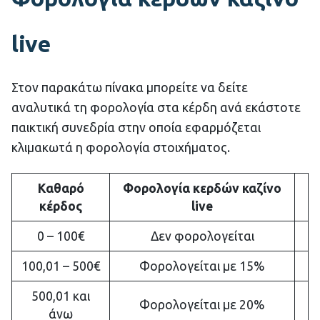
live
Στον παρακάτω πίνακα μπορείτε να δείτε
αναλυτικά τη φορολογία στα κέρδη ανά εκάστοτε
παικτική συνεδρία στην οποία εφαρμόζεται
κλιμακωτά η φορολογία στοιχήματος.
Καθαρό
Φορολογία κερδών καζίνο
κέρδος
live
0 – 100€
Δεν φορολογείται
100,01 – 500€
Φορολογείται με 15%
500,01 και
Φορολογείται με 20%
άνω