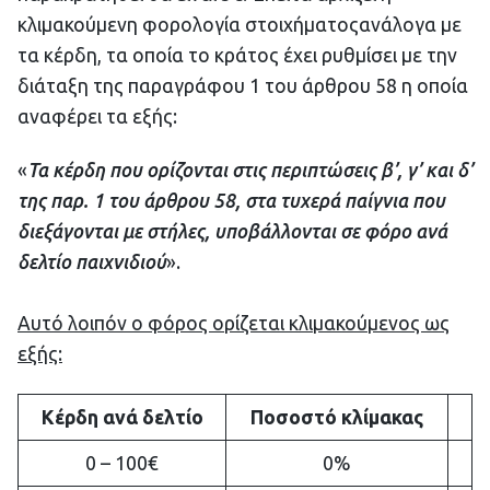
κλιμακούμενη φορολογία στοιχήματοςανάλογα με
τα κέρδη, τα οποία το κράτος έχει ρυθμίσει με την
διάταξη της παραγράφου 1 του άρθρου 58 η οποία
αναφέρει τα εξής:
«
Τα κέρδη που ορίζονται στις περιπτώσεις β’, γ’ και δ’
της παρ. 1 του άρθρου 58, στα τυχερά παίγνια που
διεξάγονται με στήλες, υποβάλλονται σε φόρο ανά
δελτίο παιχνιδιού
».
Αυτό λοιπόν ο φόρος ορίζεται κλιμακούμενος ως
εξής:
Κέρδη ανά δελτίο
Ποσοστό κλίμακας
0 – 100€
0%