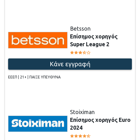
Betsson
Επίσημος χορηγός
Super League 2
Κάνε εγγραφή
ΕΕΕΠ | 21+ | ΠΑΙΞΕ ΥΠΕΥΘΥΝΑ
Stoiximan
Επίσημος χορηγός Euro
2024