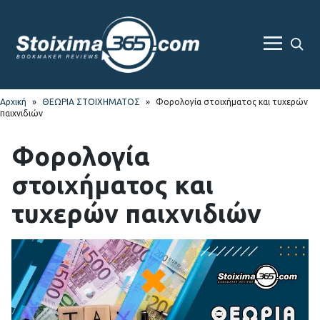
Skip
Skip
to
to
navigation
content
Sea
Menu
For
Αρχική
»
ΘΕΩΡΙΑ ΣΤΟΙΧΗΜΑΤΟΣ
»
Φορολογία στοιχήματος και τυχερών
παιχνιδιών
Φορολογία
στοιχήματος και
τυχερών παιχνιδιών