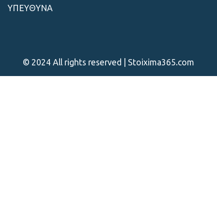
ΥΠΕΥΘΥΝΑ
© 2024 All rights reserved | Stoixima365.com