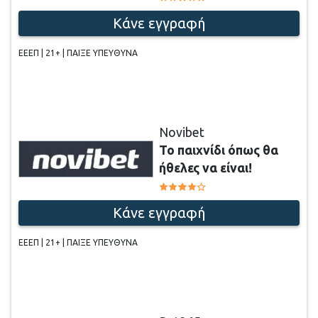
Κάνε εγγραφή
ΕΕΕΠ | 21+ | ΠΑΙΞΕ ΥΠΕΥΘΥΝΑ
Novibet
Το παιχνίδι όπως θα
ήθελες να είναι!
Κάνε εγγραφή
ΕΕΕΠ | 21+ | ΠΑΙΞΕ ΥΠΕΥΘΥΝΑ